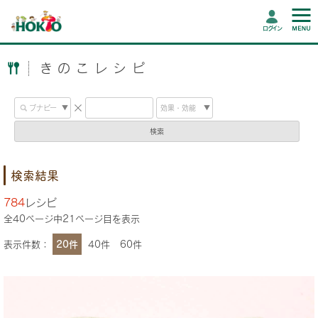
ログイン
きのこレシピ
検索
検索結果
784
レシピ
全
40
ページ中
21
ページ目を表示
表示件数：
20件
40件
60件