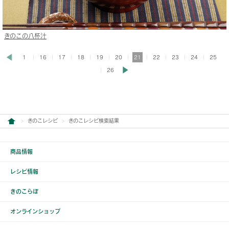
きのこの八杯汁
1
16
17
18
19
20
21
22
23
24
25
26
きのこレシピ
きのこレシピ検索結果
商品情報
レシピ情報
きのこらぼ
オンラインショップ