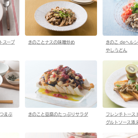
トスープ
きのことナスの味噌炒め
きのこ deヘル
やしうどん
ひつまぶ
きのこと豆腐のたっぷりサラダ
フレンチトース
グルトソース添