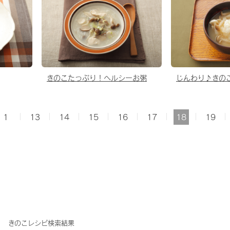
きのこたっぷり！ヘルシーお粥
じんわり♪きの
1
13
14
15
16
17
18
19
きのこレシピ検索結果