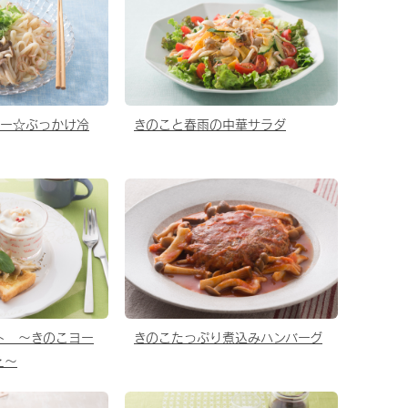
シー☆ぶっかけ冷
きのこと春雨の中華サラダ
ト 〜きのこヨー
きのこたっぷり煮込みハンバーグ
え〜