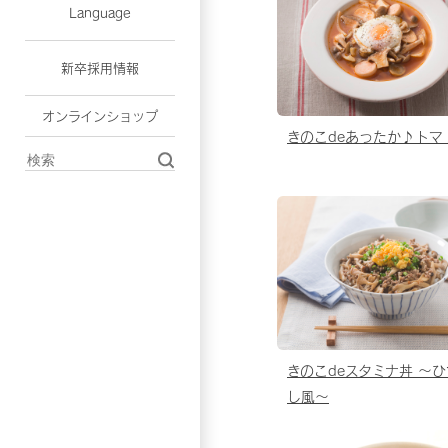
Language
新卒採用情報
オンラインショップ
きのこdeあったか♪トマ
きのこdeスタミナ丼 〜
し風〜