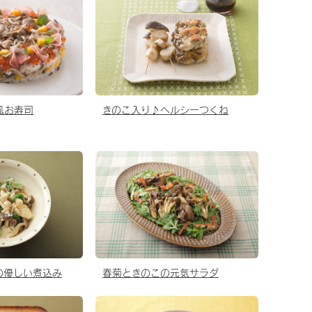
風お寿司
きのこ入り♪ヘルシーつくね
の優しい煮込み
春菊ときのこの元気サラダ