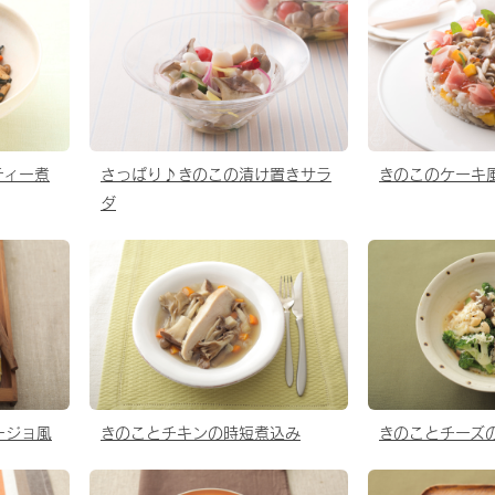
ティー煮
さっぱり♪きのこの漬け置きサラ
きのこのケーキ
ダ
ージョ風
きのことチキンの時短煮込み
きのことチーズ