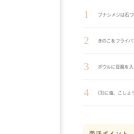
ブナシメジは石づ
きのこをフライパ
ボウルに豆腐を入
(3)に塩、こし
菌活ポイント