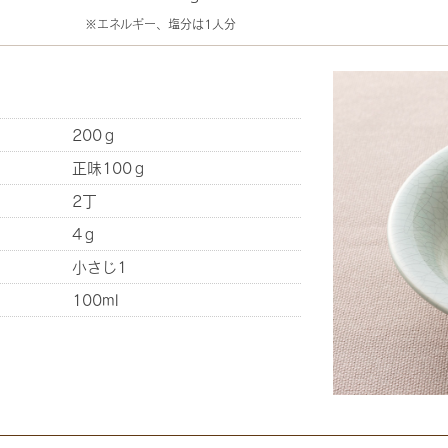
※エネルギー、塩分は1人分
200ｇ
正味100ｇ
2丁
4ｇ
小さじ1
100ml