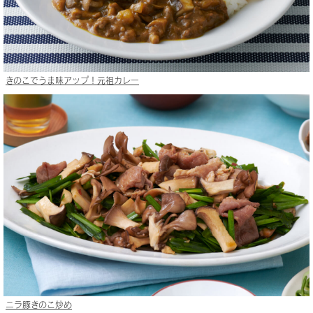
きのこでうま味アップ！元祖カレー
ニラ豚きのこ炒め