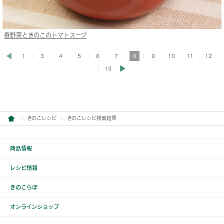
春野菜ときのこのトマトスープ
1
3
4
5
6
7
8
9
10
11
12
13
きのこレシピ
きのこレシピ検索結果
商品情報
レシピ情報
きのこらぼ
オンラインショップ