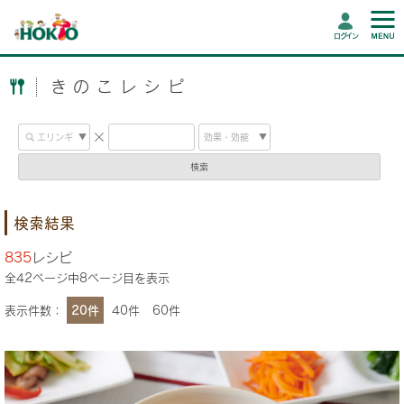
ログイン
きのこレシピ
検索
検索結果
835
レシピ
全
42
ページ中
8
ページ目を表示
表示件数：
20件
40件
60件