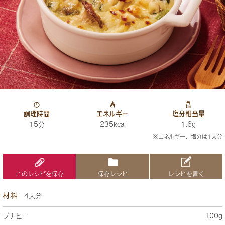
調理時間
エネルギー
塩分相当量
15分
235kcal
1.6g
※エネルギー、塩分は1人分
このレシピを保存
保存レシピ
レシピを書く
材料
4人分
ブナピー
100g