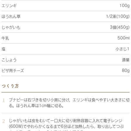
エリンギ
100g
ほうれん草
1/2束(100g)
じゃがいも
3個(450g)
牛乳
500ml
塩
小さじ1
こしょう
適量
ピザ用チーズ
80g
つくり方
ブナピーは石づきを切り小房に分け、エリンギは食べやすい大きさに切
る。ほうれん草は1cm幅に切る。
じゃがいもは皮をむいて一口大に切り耐熱容器に入れて電子レンジ
(600W)でやわらかくなるまで6分ほど加熱したら、取り出してつぶ