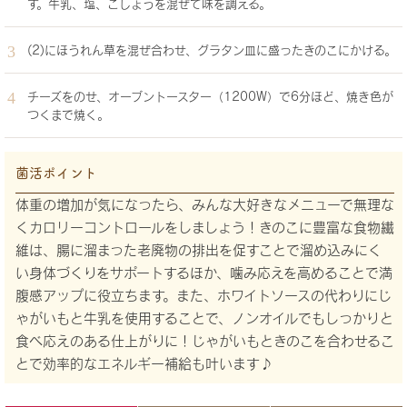
す。牛乳、塩、こしょうを混ぜて味を調える。
(2)にほうれん草を混ぜ合わせ、グラタン皿に盛ったきのこにかける。
チーズをのせ、オーブントースター（1200W）で6分ほど、焼き色が
つくまで焼く。
菌活ポイント
体重の増加が気になったら、みんな大好きなメニューで無理な
くカロリーコントロールをしましょう！きのこに豊富な食物繊
維は、腸に溜まった老廃物の排出を促すことで溜め込みにく
い身体づくりをサポートするほか、噛み応えを高めることで満
腹感アップに役立ちます。また、ホワイトソースの代わりにじ
ゃがいもと牛乳を使用することで、ノンオイルでもしっかりと
食べ応えのある仕上がりに！じゃがいもときのこを合わせるこ
とで効率的なエネルギー補給も叶います♪