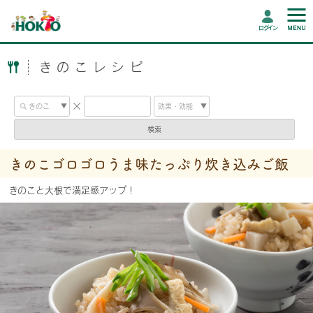
ログイン
きのこレシピ
検索
きのこゴロゴロうま味たっぷり炊き込みご飯
きのこと大根で満足感アップ！