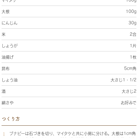
大根
100g
にんじん
30g
米
2合
しょうが
1片
油揚げ
1枚
昆布
5cm角
しょう油
大さじ1・1/2
酒
大さじ2
絹さや
お好みで
つくり方
ブナピーは石づきを切り、マイタケと共に小房に分ける。大根は1cm角