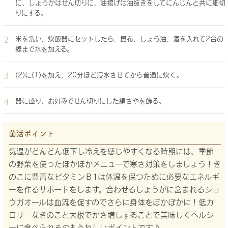
に、しょうがはせん切りに、油揚げは油抜きをしてにんじんと共に細切
りにする。
米を洗い、炊飯器にセットしたら、昆布、しょう油、酒を入れて2合の
線まで水を加える。
(2)に(1)を加え、20分ほど浸水させてから普通に炊く。
器に盛り、お好みでせん切りにした絹さやを飾る。
菌活ポイント
気温がどんどん低下し冷えを感じやすくなる時期には、季節
の野菜を使ったほかほかメニューで寒さ対策をしましょう！き
のこに豊富なビタミンＢ1は体温を保つために必要なエネルギ
ーを作るサポートをします。合わせるしょうがに含まれるショ
ウガオールは血流を促すのでさらに身体をぽかぽかに！低カ
ロリーなきのこと大根でかさ増しすることで美味しくヘルシ
ーに食べられるのもうれしいポイントです♪