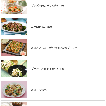
ブナピーのカラフルきんぴら
ニラ豚きのこ炒め
きのことしょうがの笠間いなりずし2種
ブナピーと塩丸イカの和え物
きのニラ炒め