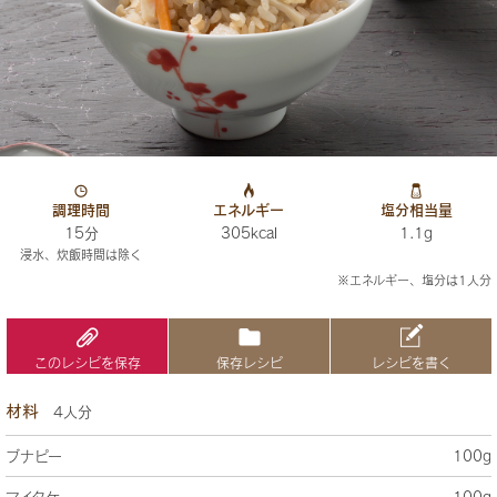
調理時間
エネルギー
塩分相当量
15分
305kcal
1.1g
浸水、炊飯時間は除く
※エネルギー、塩分は1人分
このレシピを保存
保存レシピ
レシピを書く
材料
4人分
ブナピー
100g
マイタケ
100g