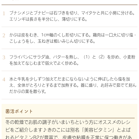
ブナシメジとブナピーは石づきを切り、マイタケと共に小房に分ける。
エリンギは長さを半分にし、薄切りにする。
かぶは皮をむき、1cm幅のくし形切りにする。鶏肉は一口大に切り塩・
こしょうをし、玉ねぎは粗いみじん切りにする。
フライパンにサラダ油、バターを熱し、（1）と（2）を炒め、小麦粉
を加えてなじむまで弱火でよく炒める。
水と牛乳を少しずつ加えてだまにならないように伸ばしたら塩を加
え、全体がとろりとするまで加熱する。器に盛り、お好みで茹でて刻ん
だかぶの葉を散らす。
菌活ポイント
冬の乾燥でお肌の調子がいまいちという方にオススメのレシ
ピをご紹介します♪きのこには別名「美容ビタミン」とよば
れるビタミンB2が豊富で、皮膚や粘膜を正常に保つ働きがあ