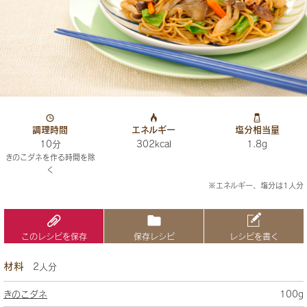
調理時間
エネルギー
塩分相当量
10分
302kcal
1.8g
きのこダネを作る時間を除
く
※エネルギー、塩分は1人分
このレシピを保存
保存レシピ
レシピを書く
材料
2人分
きのこダネ
100g