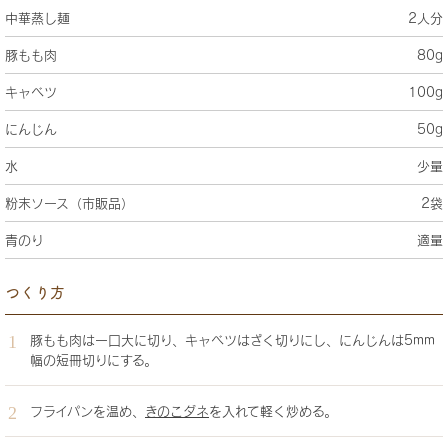
中華蒸し麺
2人分
豚もも肉
80g
キャベツ
100g
にんじん
50g
水
少量
粉末ソース（市販品）
2袋
青のり
適量
つくり方
豚もも肉は一口大に切り、キャベツはざく切りにし、にんじんは5mm
幅の短冊切りにする。
フライパンを温め、
きのこダネ
を入れて軽く炒める。