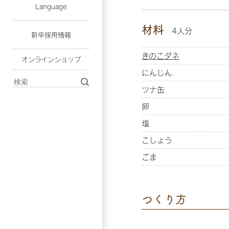
Language
材料
4人分
新卒採用情報
きのこダネ
オンラインショップ
にんじん
ツナ缶
卵
塩
こしょう
ごま
つくり方