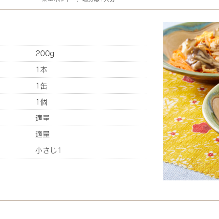
200g
1本
1缶
1個
適量
適量
小さじ1