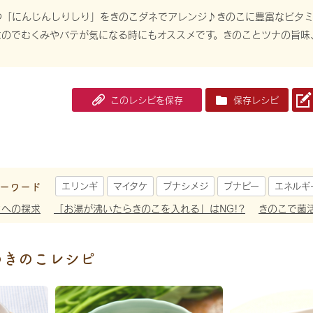
つ「にんじんしりしり」をきのこダネでアレンジ♪きのこに豊富なビタミ
なのでむくみやバテが気になる時にもオススメです。きのことツナの旨味
このレシピを保存
保存レシピ
ーワード
エリンギ
マイタケ
ブナシメジ
ブナピー
エネルギ
さへの探求
「お湯が沸いたらきのこを入れる」はNG!?
きのこで菌
めきのこレシピ