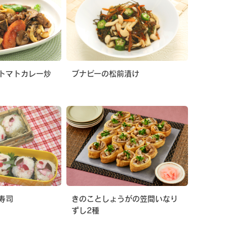
トマトカレー炒
ブナピーの松前漬け
寿司
きのことしょうがの笠間いなり
ずし2種