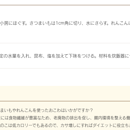
小房にほぐす。さつまいもは1cm角に切り、水にさらす。れんこん
定の水量を入れ、昆布、塩を加えて下味をつける。材料を炊飯器に
つまいもやれんこんを使ったおこわはいかがですか？
根には食物繊維が豊富なため、老廃物の排出を促し、腸内環境を整える働
きのこは低カロリーでもあるので、カサ増しにすればダイエットに役立ち