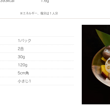
393kcal
1.6g
※エネルギー、塩分は１人分
1パック
2合
30g
120g
5cm角
小さじ1