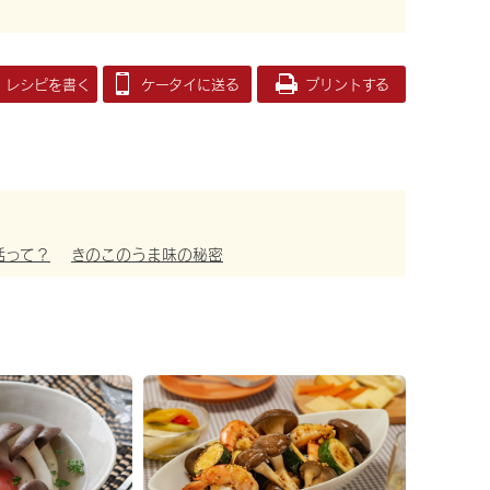
レシピを書く
ケータイに送る
プリントする
活って？
きのこのうま味の秘密