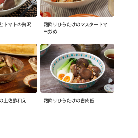
とトマトの贅沢
霜降りひらたけのマスタードマ
ヨ炒め
の土佐酢和え
霜降りひらたけの魯肉飯