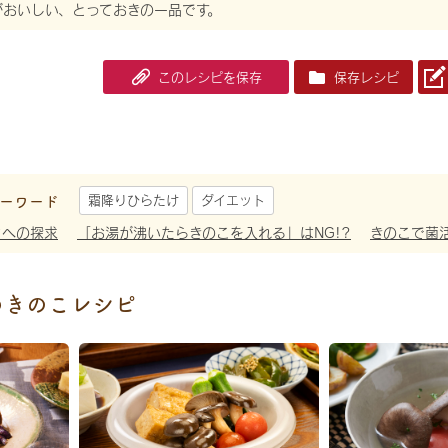
がおいしい、とっておきの一品です。
このレシピを保存
保存レシピ
ーワード
霜降りひらたけ
ダイエット
さへの探求
「お湯が沸いたらきのこを入れる」はNG!?
きのこで菌
めきのこレシピ