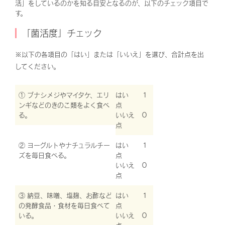
活」をしているのかを知る目安となるのが、以下のチェック項目で
す。
「菌活度」チェック
※以下の各項目の「はい」または「いいえ」を選び、合計点を出
してください。
①
ブナシメジ
や
マイタケ
、
エリ
はい １
ンギ
などのきのこ類をよく食べ
点
る。
いいえ ０
点
② ヨーグルトやナチュラルチー
はい １
ズを毎日食べる。
点
いいえ ０
点
③ 納豆、味噌、塩麹、お酢など
はい １
の発酵食品・食材を毎日食べて
点
いる。
いいえ ０