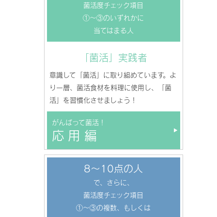
菌活度チェック項目
①～③のいずれかに
当てはまる人
「菌活」実践者
意識して「菌活」に取り組めています。よ
り一層、菌活食材を料理に使用し、「菌
活」を習慣化させましょう！
がんばって菌活！
応用編
8～10点の人
で、さらに、
菌活度チェック項目
①～③の複数、もしくは