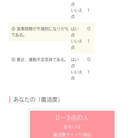
点
いいえ １
点
⑨ 食事時間が不規則になりがち
はい ０
である。
点
いいえ １
点
⑩ 最近、運動不足気味である。
はい ０
点
いいえ １
点
あなたの「菌活度」
0～3点の人
あるいは
菌活度チェック項目