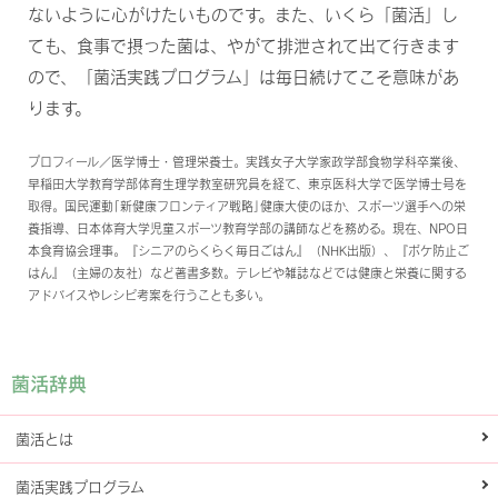
ないように心がけたいものです。また、いくら「菌活」し
ても、食事で摂った菌は、やがて排泄されて出て行きます
ので、「菌活実践プログラム」は毎日続けてこそ意味があ
ります。
プロフィール／医学博士・管理栄養士。実践女子大学家政学部食物学科卒業後、
早稲田大学教育学部体育生理学教室研究員を経て、東京医科大学で医学博士号を
取得。国民運動｢新健康フロンティア戦略｣健康大使のほか、スポーツ選手への栄
養指導、日本体育大学児童スポーツ教育学部の講師などを務める。現在、NPO日
本食育協会理事。『シニアのらくらく毎日ごはん』（NHK出版）、『ボケ防止ご
はん』（主婦の友社）など著書多数。テレビや雑誌などでは健康と栄養に関する
アドバイスやレシピ考案を行うことも多い。
菌活辞典
菌活とは
菌活実践プログラム