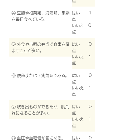
点
④ 豆類や根菜類、海藻類、果物
はい １
を毎日食べている。
点
いいえ ０
点
⑤ 外食や市販の弁当で食事を済
はい ０
ますことが多い。
点
いいえ １
点
⑥ 便秘または下痢気味である。
はい ０
点
いいえ １
点
⑦ 吹き出ものができたり、肌荒
はい ０
れになることが多い。
点
いいえ １
点
⑧ 血圧や血糖値が気になる。
はい ０