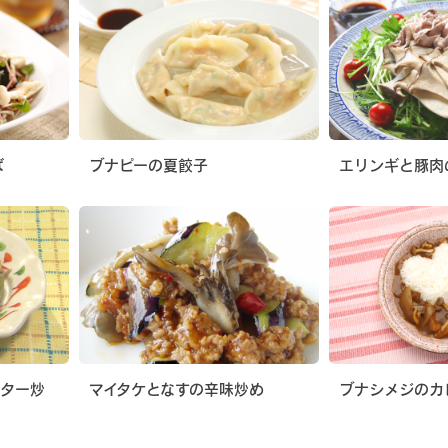
ば
ブナピーの夏餃子
エリンギと豚肉
スター炒
マイタケとなすの辛味炒め
ブナシメジのカ