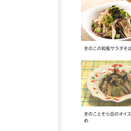
きのこの和風サラダそ
きのことそら豆のオイ
め