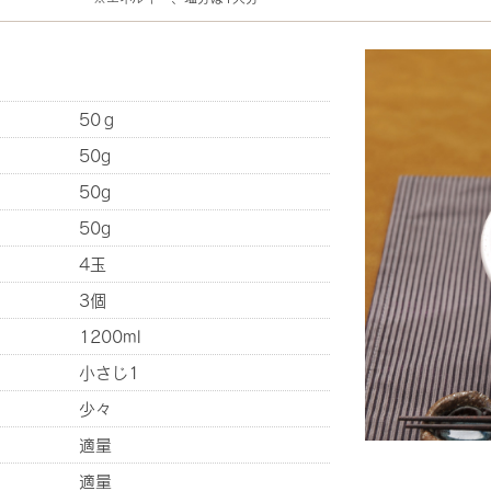
50ｇ
50g
50g
50g
4玉
3個
1200ml
小さじ1
少々
適量
適量