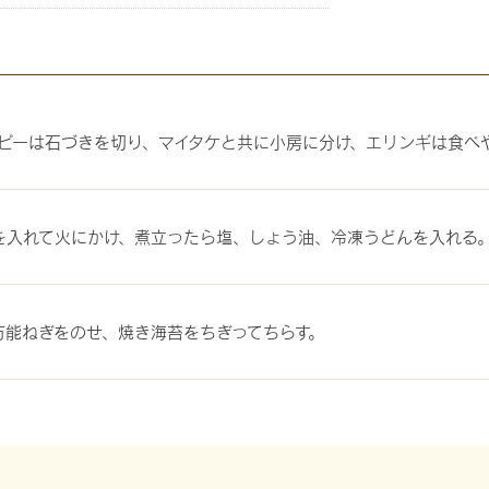
ピーは石づきを切り、マイタケと共に小房に分け、エリンギは食べ
)を入れて火にかけ、煮立ったら塩、しょう油、冷凍うどんを入れる
、万能ねぎをのせ、焼き海苔をちぎってちらす。