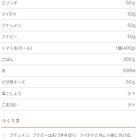
エリンギ
50ｇ
マイタケ
50g
ブナシメジ
50g
ブナピー
50g
トマト缶(ホール)
1個(400g)
ごはん
300ｇ
水
500ml
ピザ用チーズ
50ｇ
塩こしょう
少々
ごま(白)
少々
つくり方
ブナシメジ、ブナピーは石づきを切り、マイタケと共に小房に分ける。