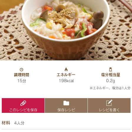
調理時間
エネルギー
塩分相当量
15分
198kcal
0.2g
※エネルギー、塩分は1人分
このレシピを保存
保存レシピ
レシピを書く
材料
4人分