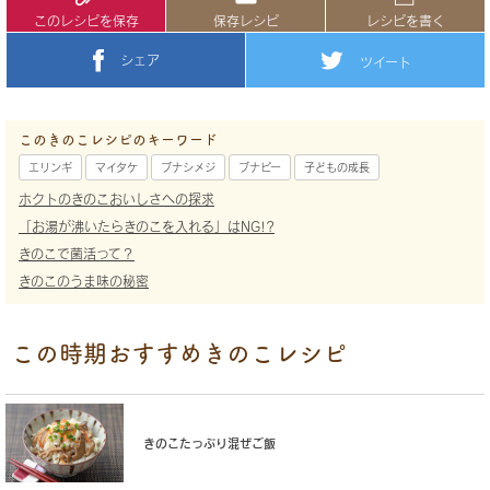
このレシピを保存
保存レシピ
レシピを書く
シェア
ツイート
このきのこレシピのキーワード
エリンギ
マイタケ
ブナシメジ
ブナピー
子どもの成長
ホクトのきのこおいしさへの探求
「お湯が沸いたらきのこを入れる」はNG!?
きのこで菌活って？
きのこのうま味の秘密
この時期おすすめきのこレシピ
きのこたっぷり混ぜご飯