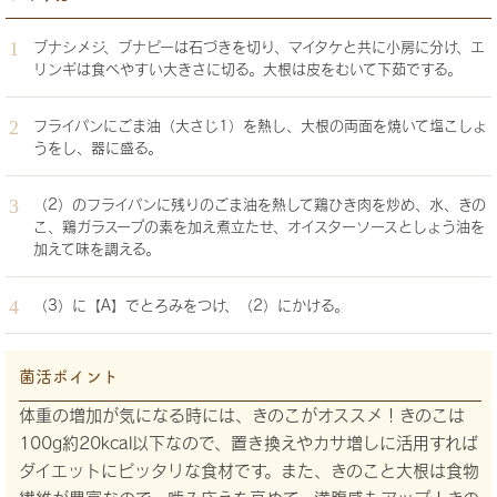
ブナシメジ、ブナピーは石づきを切り、マイタケと共に小房に分け、エ
リンギは食べやすい大きさに切る。大根は皮をむいて下茹でする。
フライパンにごま油（大さじ1）を熱し、大根の両面を焼いて塩こしょ
うをし、器に盛る。
（2）のフライパンに残りのごま油を熱して鶏ひき肉を炒め、水、きの
こ、鶏ガラスープの素を加え煮立たせ、オイスターソースとしょう油を
加えて味を調える。
（3）に【A】でとろみをつけ、（2）にかける。
菌活ポイント
体重の増加が気になる時には、きのこがオススメ！きのこは
100g約20kcal以下なので、置き換えやカサ増しに活用すれば
ダイエットにピッタリな食材です。また、きのこと大根は食物