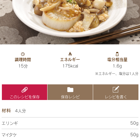
調理時間
エネルギー
塩分相当量
15分
175kcal
1.6g
※エネルギー、塩分は1人分
このレシピを保存
保存レシピ
レシピを書く
材料
4人分
エリンギ
50g
マイタケ
50g