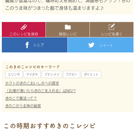
繊維が豊富なので、噛み応えを高めて、満腹感もアップ！きの
このうま味がつまった餡で身体も温まりますよ♪
このレシピを保存
保存レシピ
レシピを書く
シェア
ツイート
このきのこレシピのキーワード
エリンギ
マイタケ
ブナシメジ
ブナピー
ダイエット
ホクトのきのこおいしさへの探求
「お湯が沸いたらきのこを入れる」はNG!?
きのこで菌活って？
きのこのうま味の秘密
この時期おすすめきのこレシピ