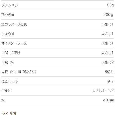
ブナシメジ
50g
鶏ひき肉
200ｇ
鶏ガラスープの素
小さじ1
しょう油
大さじ1
オイスターソース
大さじ1
【A】片栗粉
大さじ1
【A】水
大さじ2
大根（2cm幅の輪切り）
8切れ
塩こしょう
少々
ごま油
大さじ1・1/2
水
400ml
つくり方