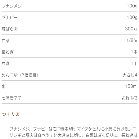
ブナシメジ
100g
ブナピー
100g
豚ばら肉
300ｇ
白菜
1/8個
長ねぎ
1本
豆腐
1丁
めんつゆ（3倍濃縮）
大さじ4
水
150ml
七味唐辛子
お好みで
つくり方
ブナシメジ、ブナピーは石づきを切りマイタケと共に小房に分ける。エ
リンギと豚肉は食べやすい大きさに切り、白菜はざく切りに、長ねぎは