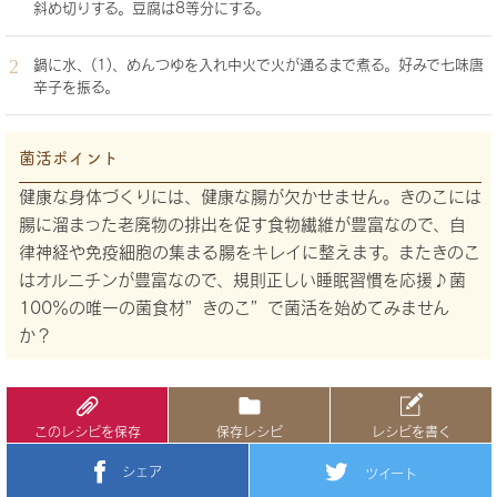
斜め切りする。豆腐は8等分にする。
鍋に水、(1)、めんつゆを入れ中火で火が通るまで煮る。好みで七味唐
辛子を振る。
菌活ポイント
健康な身体づくりには、健康な腸が欠かせません。きのこには
腸に溜まった老廃物の排出を促す食物繊維が豊富なので、自
律神経や免疫細胞の集まる腸をキレイに整えます。またきのこ
はオルニチンが豊富なので、規則正しい睡眠習慣を応援♪菌
100％の唯一の菌食材”きのこ”で菌活を始めてみません
か？
このレシピを保存
保存レシピ
レシピを書く
シェア
ツイート