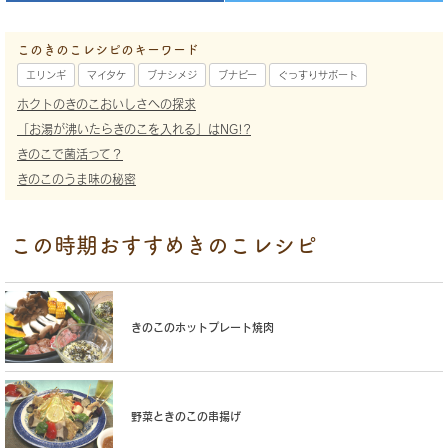
このきのこレシピのキーワード
エリンギ
マイタケ
ブナシメジ
ブナピー
ぐっすりサポート
ホクトのきのこおいしさへの探求
「お湯が沸いたらきのこを入れる」はNG!?
きのこで菌活って？
きのこのうま味の秘密
この時期おすすめきのこレシピ
きのこのホットプレート焼肉
野菜ときのこの串揚げ