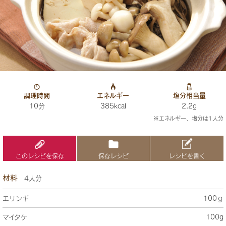
調理時間
エネルギー
塩分相当量
10分
385kcal
2.2g
※エネルギー、塩分は1人分
このレシピを保存
保存レシピ
レシピを書く
材料
4人分
エリンギ
100ｇ
マイタケ
100g