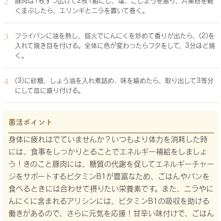
豚肉は1枚ずつ広げて2枚1組にし、塩、こしょうを振り、片栗粉を軽
くまぶしたら、エリンギとニラを置いて巻く。
フライパンに油を熱し、弱火でにんにくを炒めて香りが出たら、(2)を
入れて焼き目を付ける。全体に色が変わったらフタをして、3分ほど焼
く。
(3)に砂糖、しょう油を入れ煮詰め、味を絡めたら、取り出して3等分
にして皿に盛り付ける。
菌活ポイント
身体に疲れはでていませんか？いつもより体力を消耗した時
には、食事をしっかりとることでエネルギー補給をしましょ
う！きのこと豚肉には、糖質の代謝を促してエネルギーチャー
ジをサポートするビタミンB1が豊富なため、ごはんやパンを
食べるときには合わせて摂りたい栄養素です。また、ニラやに
んにくに含まれるアリシンには、ビタミンB1の吸収を助ける
働きがあるので、さらに元気を応援！甘辛い味付けで、ごはん