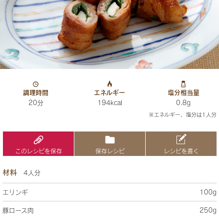
調理時間
エネルギー
塩分相当量
20分
194kcal
0.8g
※エネルギー、塩分は1人分
このレシピを保存
保存レシピ
レシピを書く
材料
4人分
エリンギ
100g
豚ロース肉
250g