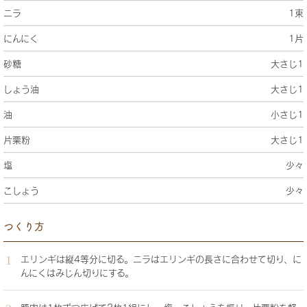
ニラ
1束
にんにく
1片
砂糖
大さじ1
しょう油
大さじ1
油
小さじ1
片栗粉
大さじ1
塩
少々
こしょう
少々
つくり方
エリンギは縦4等分に切る。ニラはエリンギの長さに合わせて切り、に
んにくはみじん切りにする。