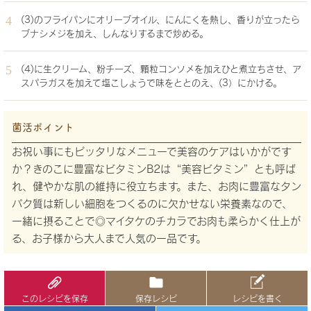
(3)のフライパンにオリーブオイル、にんにくを熱し、香りが立ったら
ブナシメジを加え、しんなりするまで炒める。
(4)に生クリーム、粉チーズ、顆粒コンソメを加えひと煮立ちさせ、ア
スパラガスを加えて塩こしょうで味をととのえ、(3）にかける。
菌活ポイント
お祝い事にもピッタリなメニューで美容のケアはいかがです
か？きのこに豊富なビタミンB2は“美容ビタミン”とも呼ば
れ、健やかな肌の維持に役立ちます。また、お肉に豊富なタン
パク質は新しい細胞をつくるのに欠かせない栄養素なので、
一緒に摂ることで◎マイタケのチカラでお肉も柔らかく仕上が
る、お子様から大人まで人気の一品です。
このレシピを保存
保存レシピ
レシピを書く