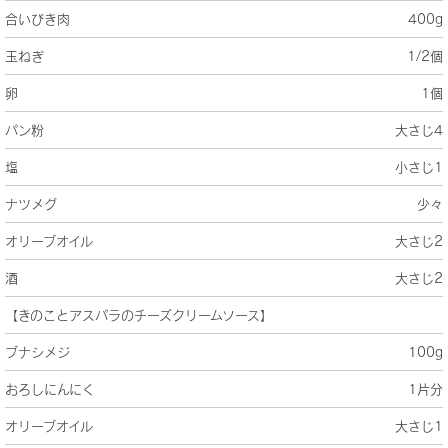
合いびき肉
400g
玉ねぎ
1/2個
卵
1個
パン粉
大さじ4
塩
小さじ1
ナツメグ
少々
オリーブオイル
大さじ2
酒
大さじ2
【きのことアスパラのチーズクリームソース】
ブナシメジ
100g
おろしにんにく
1片分
オリーブオイル
大さじ1