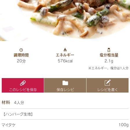
調理時間
エネルギー
塩分相当量
20分
576kcal
2.1g
※エネルギー、塩分は1人分
このレシピを保存
保存レシピ
レシピを書く
材料
4人分
【ハンバーグ生地】
マイタケ
100g