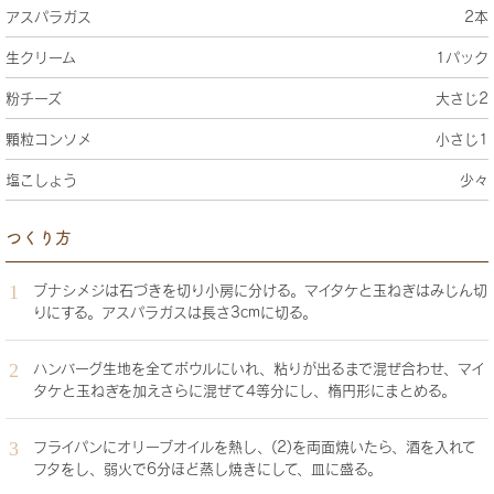
アスパラガス
2本
生クリーム
1パック
粉チーズ
大さじ2
顆粒コンソメ
小さじ1
塩こしょう
少々
つくり方
ブナシメジは石づきを切り小房に分ける。マイタケと玉ねぎはみじん切
りにする。アスパラガスは長さ3cmに切る。
ハンバーグ生地を全てボウルにいれ、粘りが出るまで混ぜ合わせ、マイ
タケと玉ねぎを加えさらに混ぜて4等分にし、楕円形にまとめる。
フライパンにオリーブオイルを熱し、(2)を両面焼いたら、酒を入れて
フタをし、弱火で6分ほど蒸し焼きにして、皿に盛る。