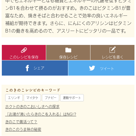
中でもエネルギーとなる糖質とエネルギーの代謝を促すビタミ
ンB1を合わせて摂るのがおすすめ。きのこはビタミンB1が豊
富なため、焼きそばと合わせることで効率の良いエネルギー
補給が期待できます。さらに、にんにくのアリシンはビタミン
B1の働きを高めるので、アスリートにピッタリの一品です。
このレシピを保存
保存レシピ
レシピを書く
シェア
ツイート
このきのこレシピのキーワード
エリンギ
マイタケ
ブナピー
運動サポート
ホクトのきのこおいしさへの探求
「お湯が沸いたらきのこを入れる」はNG!?
きのこで菌活って？
きのこのうま味の秘密