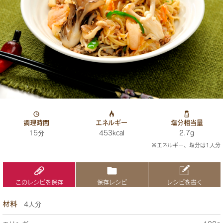
調理時間
エネルギー
塩分相当量
15分
453kcal
2.7g
※エネルギー、塩分は1人分
このレシピを保存
保存レシピ
レシピを書く
材料
4人分