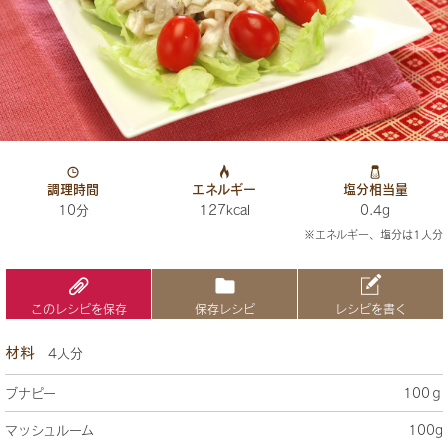
調理時間
エネルギー
塩分相当量
10分
127kcal
0.4g
※エネルギー、塩分は1人分
このレシピを保存
保存レシピ
レシピを書く
材料
4人分
ブナピー
100ｇ
マッシュルーム
100g