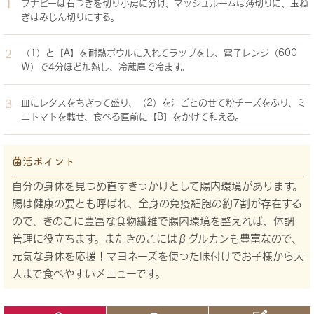
ブナピーは石づきを切り小房に分け、マッシュルームは薄切りに、玉ね
ぎはみじん切りにする。
（1）と【A】を耐熱ボウルに入れてラップをし、電子レンジ（600
Ｗ）で4分ほど加熱し、冷蔵庫で冷ます。
皿にレタスをちぎって盛り、（2）を汁ごとのせて粉チーズをふり、ミ
ニトマトを載せ、食べる直前に【B】をかけて和える。
菌活ポイント
自分の身体を見つめ直すきっかけとして腸内環境があります。
腸は健康の要とも呼ばれ、全身の免疫細胞の約7割が存在する
ので、きのこに豊富な食物繊維で腸内環境を整えれば、体調
管理に役立ちます。またきのこにはβグルカンも豊富なので、
元気な身体を応援！マヨネーズを使った味付けでお子様から大
人まで食べやすいメニューです。