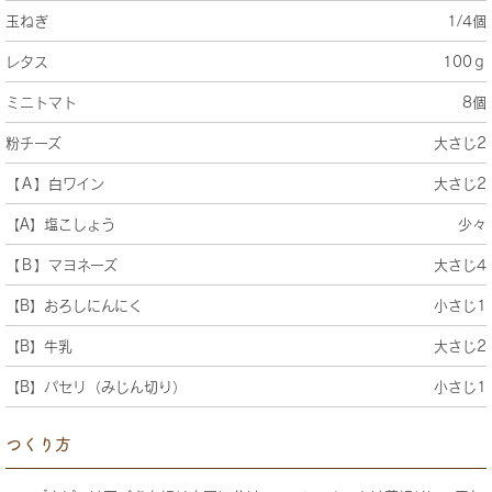
玉ねぎ
1/4個
レタス
100ｇ
ミニトマト
8個
粉チーズ
大さじ2
【Ａ】白ワイン
大さじ2
【A】塩こしょう
少々
【Ｂ】マヨネーズ
大さじ4
【B】おろしにんにく
小さじ1
【B】牛乳
大さじ2
【B】パセリ（みじん切り）
小さじ1
つくり方