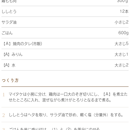
鶏もも肉
300ｇ
ししとう
12本
サラダ油
小さじ2
ごはん
600g
【Ａ】焼肉のタレ(市販)
大さじ5
【A】みりん
大さじ1
【A】水
大さじ2
つくり方
マイタケは小房に分け、鶏肉は一口大のそぎ切りにし、【Ａ】を煮立た
せたところに入れ、混ぜながら煮汁がとろりとなるまで煮る。
ししとうはヘタを取り、サラダ油で炒め、軽く塩（分量外）をする。
ごはんを丼に盛り付け、（1）と（2）を等分にのせる。