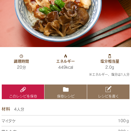
調理時間
エネルギー
塩分相当量
20分
449kcal
2.0g
※エネルギー、塩分は1人分
このレシピを保存
保存レシピ
レシピを書く
材料
4人分
マイタケ
100ｇ