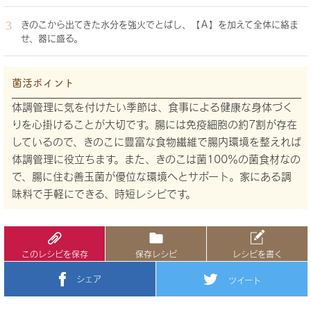
きのこから出てきた水分を強火でとばし、【Ａ】を加えて全体に絡ま
せ、器に盛る。
菌活ポイント
体調管理に気を付けたい季節は、食事による健康な身体づく
りを心掛けることが大切です。腸には免疫細胞の約7割が存在
しているので、きのこに豊富な食物繊維で腸内環境を整えれば
体調管理に役立ちます。また、きのこは菌100％の菌食材なの
で、腸に住む善玉菌が優位な環境へとサポート。家にある調
味料で手軽にできる、時短レシピです。
このレシピを保存
保存レシピ
レシピを書く
シェア
ツイート