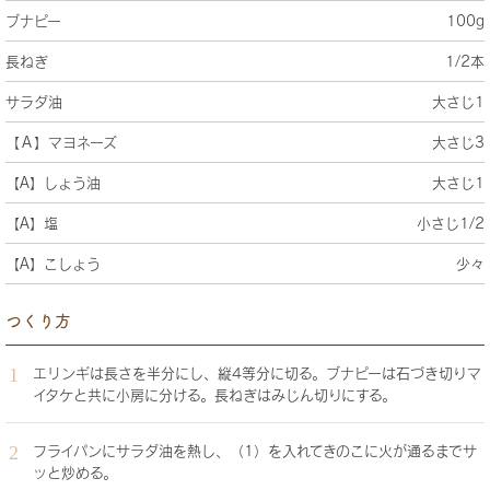
ブナピー
100g
長ねぎ
1/2本
サラダ油
大さじ1
【Ａ】マヨネーズ
大さじ3
【A】しょう油
大さじ1
【A】塩
小さじ1/2
【A】こしょう
少々
つくり方
エリンギは長さを半分にし、縦4等分に切る。ブナピーは石づき切りマ
イタケと共に小房に分ける。長ねぎはみじん切りにする。
フライパンにサラダ油を熱し、（1）を入れてきのこに火が通るまでサ
ッと炒める。