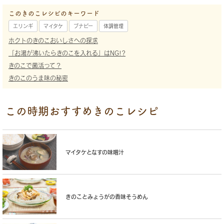
このきのこレシピのキーワード
エリンギ
マイタケ
ブナピー
体調管理
ホクトのきのこおいしさへの探求
「お湯が沸いたらきのこを入れる」はNG!?
きのこで菌活って？
きのこのうま味の秘密
この時期おすすめきのこレシピ
マイタケとなすの味噌汁
きのことみょうがの香味そうめん