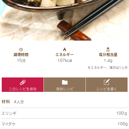
調理時間
エネルギー
塩分相当量
15分
107kcal
1.4g
※エネルギー、塩分は1人分
このレシピを保存
保存レシピ
レシピを書く
材料
4人分
エリンギ
100ｇ
マイタケ
100g