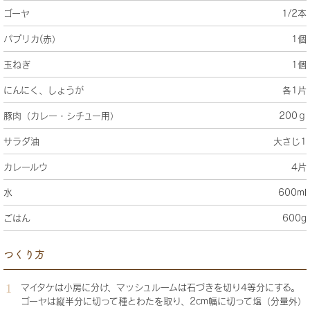
ゴーヤ
1/2本
パプリカ(赤）
1個
玉ねぎ
1個
にんにく、しょうが
各1片
豚肉（カレー・シチュー用）
200ｇ
サラダ油
大さじ1
カレールウ
4片
水
600ml
ごはん
600g
つくり方
マイタケは小房に分け、マッシュルームは石づきを切り4等分にする。
ゴーヤは縦半分に切って種とわたを取り、2cm幅に切って塩（分量外）