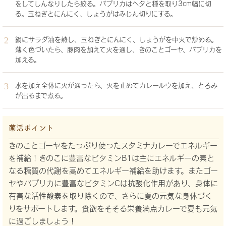
をしてしんなりしたら絞る。パプリカはヘタと種を取り3cm幅に切
る。玉ねぎとにんにく、しょうがはみじん切りにする。
鍋にサラダ油を熱し、玉ねぎとにんにく、しょうがを中火で炒める。
薄く色づいたら、豚肉を加えて火を通し、きのことゴーヤ、パプリカを
加える。
水を加え全体に火が通ったら、火を止めてカレールウを加え、とろみ
が出るまで煮る。
菌活ポイント
きのことゴーヤをたっぷり使ったスタミナカレーでエネルギー
を補給！きのこに豊富なビタミンB1は主にエネルギーの素と
なる糖質の代謝を高めてエネルギー補給を助けます。またゴー
ヤやパプリカに豊富なビタミンCは抗酸化作用があり、身体に
有害な活性酸素を取り除くので、さらに夏の元気な身体づく
りをサポートします。食欲をそそる栄養満点カレーで夏も元気
に過ごしましょう！