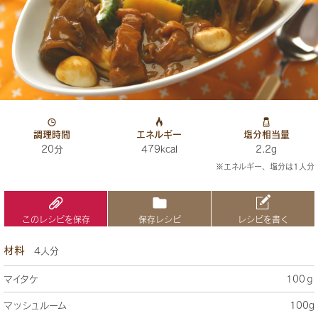
調理時間
エネルギー
塩分相当量
20分
479kcal
2.2g
※エネルギー、塩分は1人分
このレシピを保存
保存レシピ
レシピを書く
材料
4人分
マイタケ
100ｇ
マッシュルーム
100g