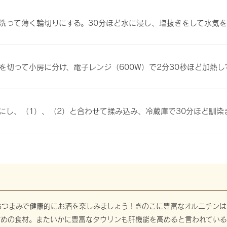
洗って薄く輪切りにする。30分ほど水に浸し、塩抜きをして水気
を切って小房に分け、電子レンジ（600W）で2分30秒ほど加熱し
にし、（1）、（2）と合わせて揉み込み、冷蔵庫で30分ほど馴染
おつまみで健康的にお酒を楽しみましょう！きのこに豊富なオルニチンは
すめの食材。またいかに豊富なタウリンも肝機能を高めると言われている