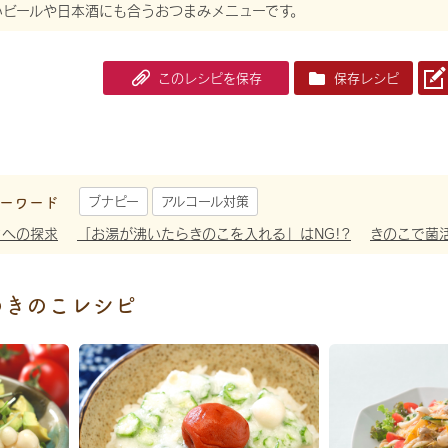
いビールや日本酒にも合うおつまみメニューです。
このレシピを保存
保存レシピ
ーワード
ブナピー
アルコール対策
さへの探求
「お湯が沸いたらきのこを入れる」はNG!?
きのこで菌
めきのこレシピ