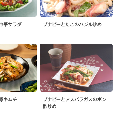
中華サラダ
ブナピーとたこのバジル炒め
豚キムチ
ブナピーとアスパラガスのポン
酢炒め