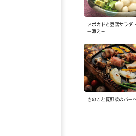
アボカドと豆腐サラダ 
ー添え−
きのこと夏野菜のバー