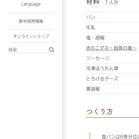
材料
１人分
Language
パン
新卒採用情報
牛乳
オンラインショップ
塩・胡椒
きのこダネ〜旨味の素〜
ソーセージ
冷凍ほうれん草
とろけるチーズ
黒胡椒
つくり方
食パンは6等分位