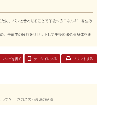
るため、パンと合わせることで午後へのエネルギーを生み
ため、午前中の疲れをリセットして午後の頑張る身体を後
レシピを書く
ケータイに送る
プリントする
活って？
きのこのうま味の秘密