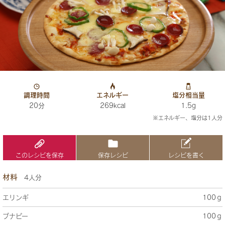
調理時間
エネルギー
塩分相当量
20分
269kcal
1.5g
※エネルギー、塩分は1人分
このレシピを保存
保存レシピ
レシピを書く
材料
4人分
エリンギ
100ｇ
ブナピー
100ｇ