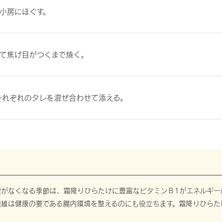
小房にほぐす。
て焦げ目がつくまで焼く。
それぞれのタレを混ぜ合わせて添える。
欲がなくなる季節は、霜降りひらたけに豊富なビタミンＢ1がエネルギー
繊維は健康の要である腸内環境を整えるのにも役立ちます。霜降りひらた