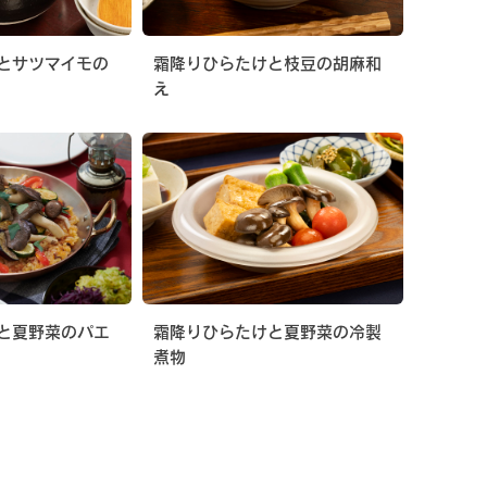
とサツマイモの
霜降りひらたけと枝豆の胡麻和
え
と夏野菜のパエ
霜降りひらたけと夏野菜の冷製
煮物