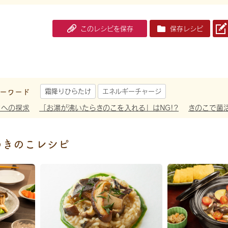
このレシピを保存
保存レシピ
ーワード
霜降りひらたけ
エネルギーチャージ
さへの探求
「お湯が沸いたらきのこを入れる」はNG!?
きのこで菌
めきのこレシピ