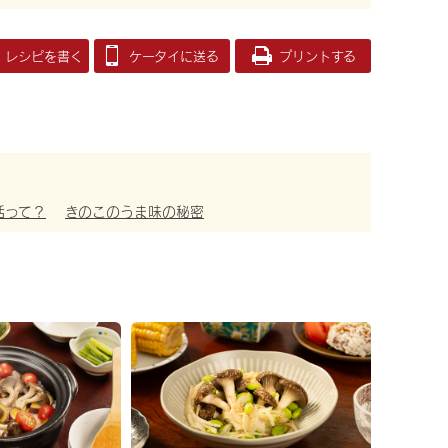
レシピを書く
ケータイに送る
プリントする
活って？
きのこのうま味の秘密