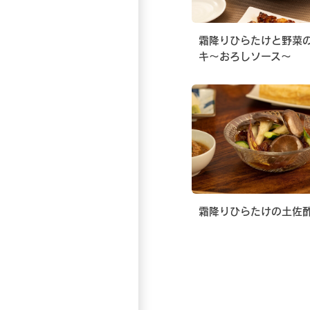
霜降りひらたけと野菜
キ〜おろしソース〜
霜降りひらたけの土佐