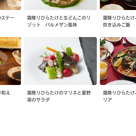
のステー
霜降りひらたけと生どんこのリ
霜降りひらたけ
ゾット パルメザン風味
炊き込みご飯
酢和え
霜降りひらたけのマリネと夏野
霜降りひらたけ
菜のサラダ
リア