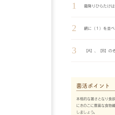
霜降りひらたけは
網に（１）を並べ
【A】、【B】の
菌活ポイント
本格的な暑さとなり食
にきのこに豊富な食物
しましょう。