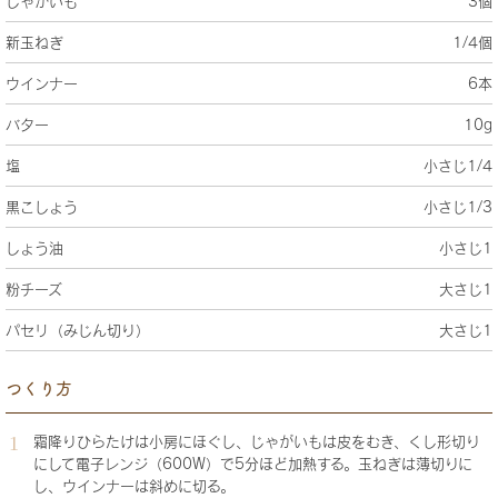
じゃがいも
3個
新玉ねぎ
1/4個
ウインナー
6本
バター
10g
塩
小さじ1/4
黒こしょう
小さじ1/3
しょう油
小さじ1
粉チーズ
大さじ1
パセリ（みじん切り）
大さじ1
つくり方
霜降りひらたけは小房にほぐし、じゃがいもは皮をむき、くし形切り
にして電子レンジ（600W）で5分ほど加熱する。玉ねぎは薄切りに
し、ウインナーは斜めに切る。