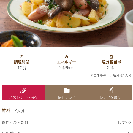
調理時間
エネルギー
塩分相当量
10分
348kcal
2.4g
※エネルギー、塩分は1人分
このレシピを保存
保存レシピ
レシピを書く
材料
2人分
霜降りひらたけ
1パック