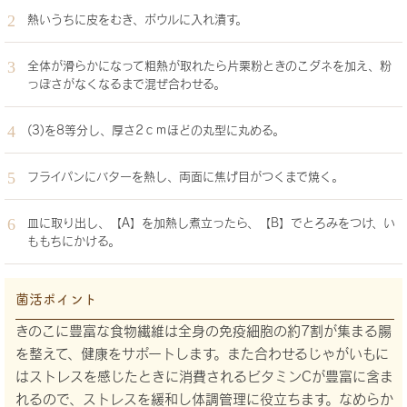
熱いうちに皮をむき、ボウルに入れ潰す。
全体が滑らかになって粗熱が取れたら片栗粉ときのこダネを加え、粉
っぽさがなくなるまで混ぜ合わせる。
(3)を8等分し、厚さ2ｃｍほどの丸型に丸める。
フライパンにバターを熱し、両面に焦げ目がつくまで焼く。
皿に取り出し、【A】を加熱し煮立ったら、【B】でとろみをつけ、い
ももちにかける。
菌活ポイント
きのこに豊富な食物繊維は全身の免疫細胞の約7割が集まる腸
を整えて、健康をサポートします。また合わせるじゃがいもに
はストレスを感じたときに消費されるビタミンCが豊富に含ま
れるので、ストレスを緩和し体調管理に役立ちます。なめらか