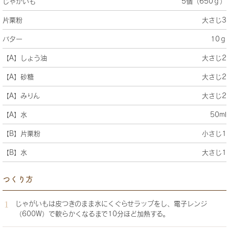
じゃがいも
5個（650ｇ）
片栗粉
大さじ3
バター
10ｇ
【A】しょう油
大さじ2
【A】砂糖
大さじ2
【A】みりん
大さじ2
【A】水
50ml
【B】片栗粉
小さじ1
【B】水
大さじ1
つくり方
じゃがいもは皮つきのまま水にくぐらせラップをし、電子レンジ
（600W）で軟らかくなるまで10分ほど加熱する。