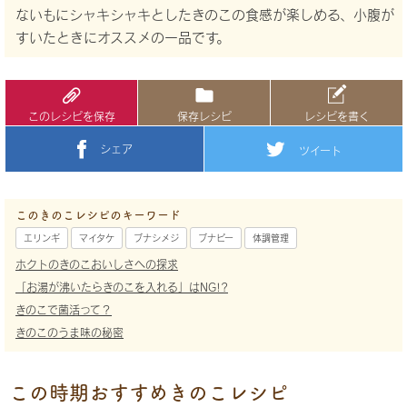
ないもにシャキシャキとしたきのこの食感が楽しめる、小腹が
すいたときにオススメの一品です。
このレシピを保存
保存レシピ
レシピを書く
シェア
ツイート
このきのこレシピのキーワード
エリンギ
マイタケ
ブナシメジ
ブナピー
体調管理
ホクトのきのこおいしさへの探求
「お湯が沸いたらきのこを入れる」はNG!?
きのこで菌活って？
きのこのうま味の秘密
この時期おすすめきのこレシピ