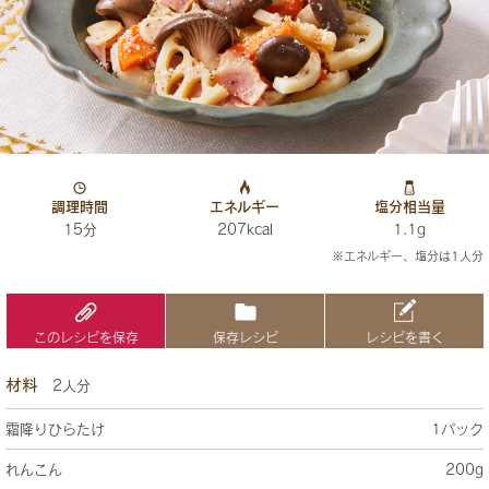
調理時間
エネルギー
塩分相当量
15分
207kcal
1.1g
※エネルギー、塩分は1人分
このレシピを保存
保存レシピ
レシピを書く
材料
2人分
霜降りひらたけ
1パック
れんこん
200g