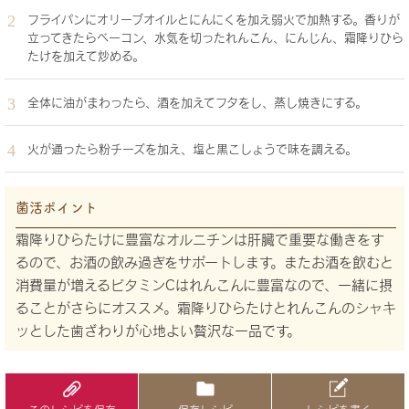
フライパンにオリーブオイルとにんにくを加え弱火で加熱する。香りが
立ってきたらベーコン、水気を切ったれんこん、にんじん、霜降りひら
たけを加えて炒める。
全体に油がまわったら、酒を加えてフタをし、蒸し焼きにする。
火が通ったら粉チーズを加え、塩と黒こしょうで味を調える。
菌活ポイント
霜降りひらたけに豊富なオルニチンは肝臓で重要な働きをす
るので、お酒の飲み過ぎをサポートします。またお酒を飲むと
消費量が増えるビタミンCはれんこんに豊富なので、一緒に摂
ることがさらにオススメ。霜降りひらたけとれんこんのシャキ
ッとした歯ざわりが心地よい贅沢な一品です。