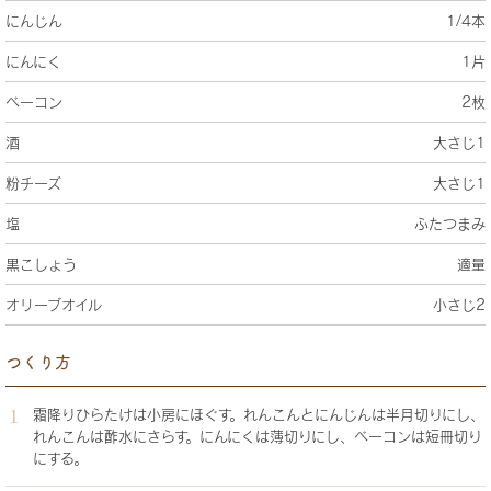
にんじん
1/4本
にんにく
1片
ベーコン
2枚
酒
大さじ1
粉チーズ
大さじ1
塩
ふたつまみ
黒こしょう
適量
オリーブオイル
小さじ2
つくり方
霜降りひらたけは小房にほぐす。れんこんとにんじんは半月切りにし、
れんこんは酢水にさらす。にんにくは薄切りにし、ベーコンは短冊切り
にする。