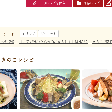
このレシピを保存
保存レシピ
ーワード
エリンギ
ダイエット
さへの探求
「お湯が沸いたらきのこを入れる」はNG!?
きのこで菌
めきのこレシピ