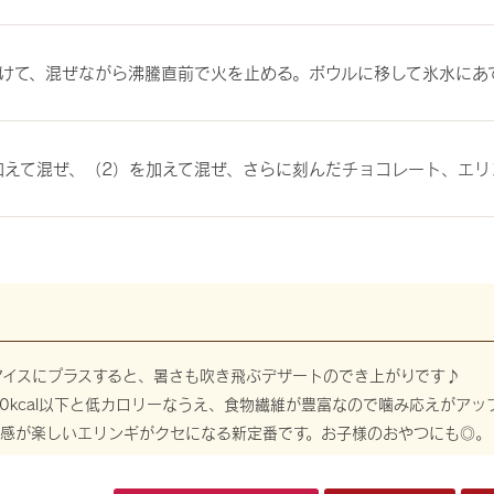
けて、混ぜながら沸騰直前で火を止める。ボウルに移して氷水にあ
加えて混ぜ、（2）を加えて混ぜ、さらに刻んだチョコレート、エ
アイスにプラスすると、暑さも吹き飛ぶデザートのでき上がりです♪
20kcal以下と低カロリーなうえ、食物繊維が豊富なので噛み応えがア
食感が楽しいエリンギがクセになる新定番です。お子様のおやつにも◎。