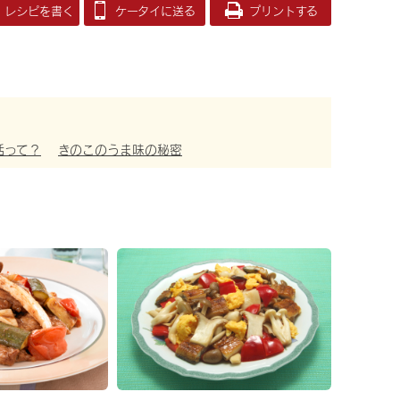
レシピを書く
ケータイに送る
プリントする
活って？
きのこのうま味の秘密