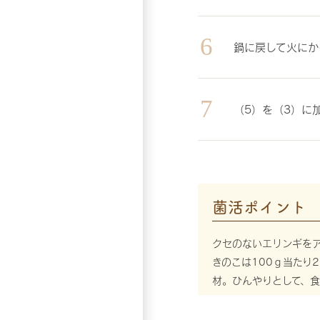
鍋に戻して火にか
（5）を（3）に
菌活ポイント
クセのないエリンギを
きのこは100ｇ当たり
材。ひんやりとして、