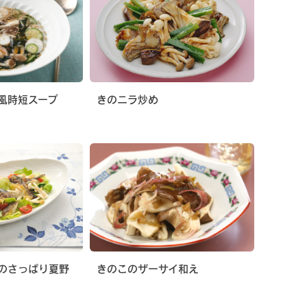
風時短スープ
きのニラ炒め
のさっぱり夏野
きのこのザーサイ和え