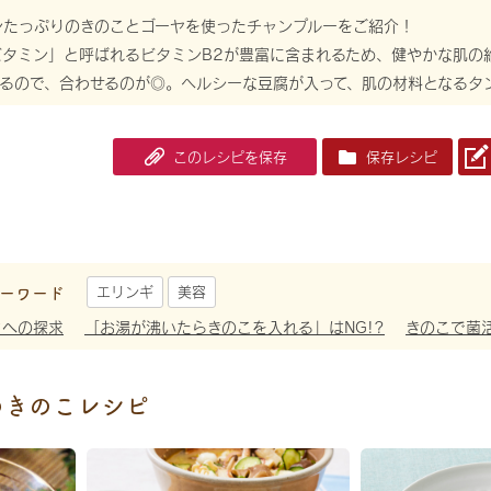
ンたっぷりのきのことゴーヤを使ったチャンプルーをご紹介！
ビタミン」と呼ばれるビタミンB2が豊富に含まれるため、健やかな肌の
れるので、合わせるのが◎。ヘルシーな豆腐が入って、肌の材料となるタ
このレシピを保存
保存レシピ
ーワード
エリンギ
美容
さへの探求
「お湯が沸いたらきのこを入れる」はNG!?
きのこで菌
めきのこレシピ