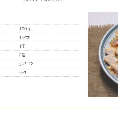
100ｇ
1/2本
1丁
2個
小さじ2
少々