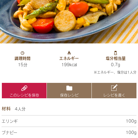
調理時間
エネルギー
塩分相当量
15分
199kcal
0.7g
※エネルギー、塩分は1人分
このレシピを保存
保存レシピ
レシピを書く
材料
4人分
エリンギ
100g
ブナピー
100g