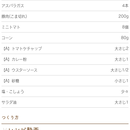
アスパラガス
4本
豚肉(こま切れ)
200g
ミニトマト
8個
コーン
80g
【A】トマトケチャップ
大さじ2
【A】カレー粉
大さじ1
【A】ウスターソース
大さじ1/2
【A】砂糖
小さじ1
塩・こしょう
少々
サラダ油
大さじ1
つくり方
レシピ動画