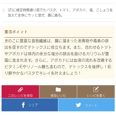
(2)に規定時間通り茹でたパスタ、トマト、アボカド、塩、こしょうを
加えて全体にサッと混ぜ、器に盛る。
菌活ポイント
きのこに豊富な食物繊維は、腸に溜まった老廃物や毒素の排
出を促すのでデトックスに役立ちます。また、合わせるトマト
やアボカドは体内の余分な塩分の排出を助けるカリウムが豊
富に含まれます。さらに、アボカドには血液の流れを改善する
ビタミンEやリノール酸も含むので、デトックスを後押し！彩
り鮮やかなパスタでキレイを叶えましょう！
このレシピを保存
保存レシピ
レシピを書く
シェア
ツイート