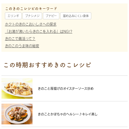
このきのこレシピのキーワード
エリンギ
ブナシメジ
ブナピー
溜め込みにくい身体
ホクトのきのこおいしさへの探求
「お湯が沸いたらきのこを入れる」はNG!?
きのこで菌活って？
きのこのうま味の秘密
この時期おすすめきのこレシピ
きのこと厚揚げのオイスターソース炒め
きのことかぼちゃのヘルシー♪キレイ蒸し