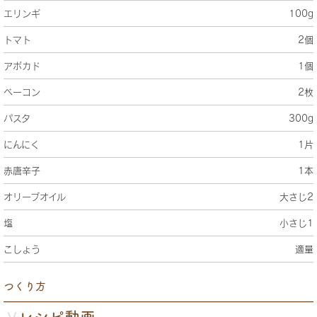
エリンギ
100g
トマト
2個
アボカド
1個
ベーコン
2枚
パスタ
300g
にんにく
1片
赤唐辛子
1本
オリーブオイル
大さじ2
塩
小さじ1
こしょう
適量
つくり方
レシピ動画