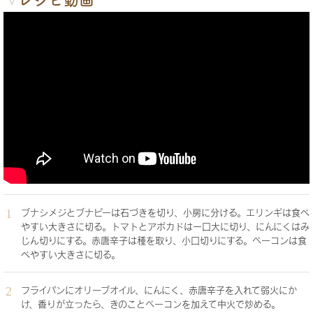
ブナシメジとブナピーは石づきを切り、小房に分ける。エリンギは食べ
やすい大きさに切る。トマトとアボカドは一口大に切り、にんにくはみ
じん切りにする。赤唐辛子は種を取り、小口切りにする。ベーコンは食
べやすい大きさに切る。
フライパンにオリーブオイル、にんにく、赤唐辛子を入れて弱火にか
け、香りが立ったら、きのことベーコンを加えて中火で炒める。