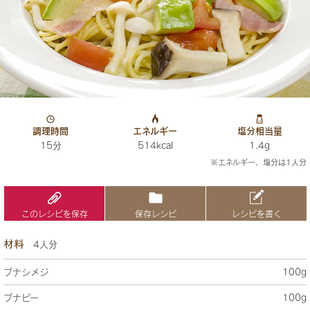
調理時間
エネルギー
塩分相当量
15分
514kcal
1.4g
※エネルギー、塩分は1人分
このレシピを保存
保存レシピ
レシピを書く
材料
4人分
ブナシメジ
100g
ブナピー
100g