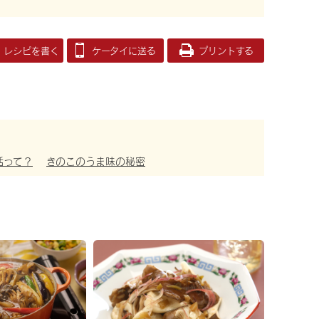
レシピを書く
ケータイに送る
プリントする
活って？
きのこのうま味の秘密