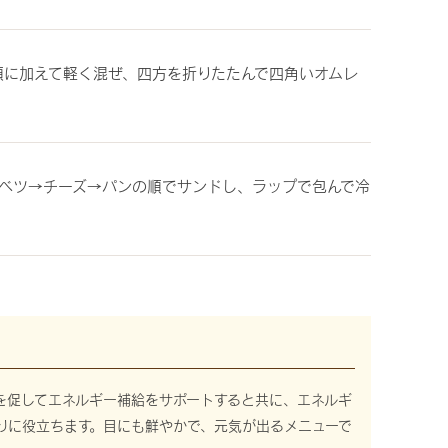
順に加えて軽く混ぜ、四方を折りたたんで四角いオムレ
ベツ→チーズ→パンの順でサンドし、ラップで包んで冷
を促してエネルギー補給をサポートすると共に、エネルギ
りに役立ちます。目にも鮮やかで、元気が出るメニューで