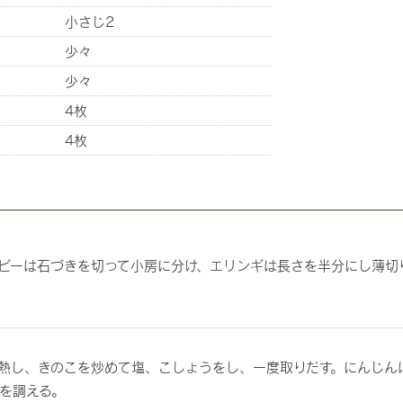
小さじ2
少々
少々
4枚
4枚
ピーは石づきを切って小房に分け、エリンギは長さを半分にし薄切
熱し、きのこを炒めて塩、こしょうをし、一度取りだす。にんじん
を調える。