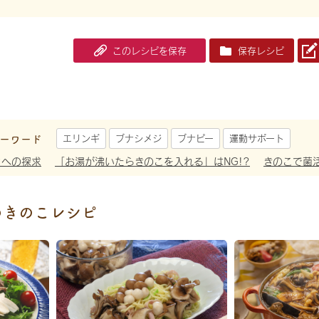
このレシピを保存
保存レシピ
ーワード
エリンギ
ブナシメジ
ブナピー
運動サポート
さへの探求
「お湯が沸いたらきのこを入れる」はNG!?
きのこで菌
めきのこレシピ