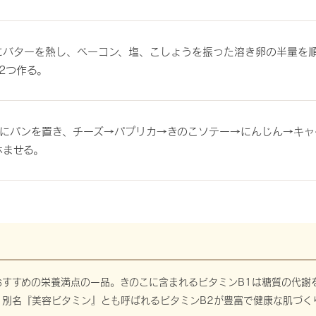
ンにバターを熱し、ベーコン、塩、こしょうを振った溶き卵の半量を
2つ作る。
にパンを置き、チーズ→パプリカ→きのこソテー→にんじん→キャ
休ませる。
おすすめの栄養満点の一品。きのこに含まれるビタミンB1は糖質の代謝
、別名『美容ビタミン』とも呼ばれるビタミンB2が豊富で健康な肌づく