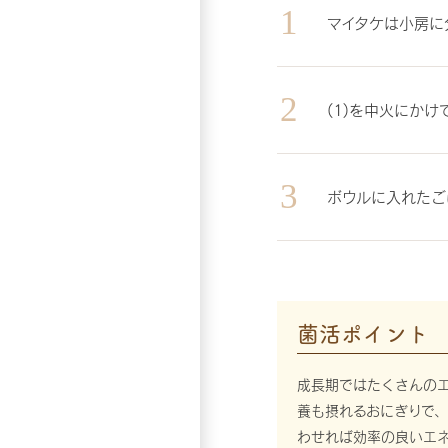
マイタケは小房に
(1)を中火にか
ボウルに入れたご
菌活ポイント
成長期ではたくさんの
養も摂れるおにぎりで
わせれば効率の良いエ