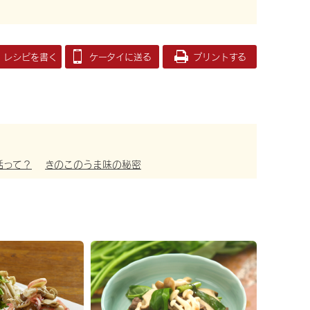
レシピを書く
ケータイに送る
プリントする
活って？
きのこのうま味の秘密