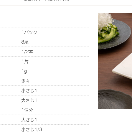
1パック
8尾
1/2本
1片
1g
少々
小さじ1
大さじ1
1個分
大さじ1
小さじ1/3