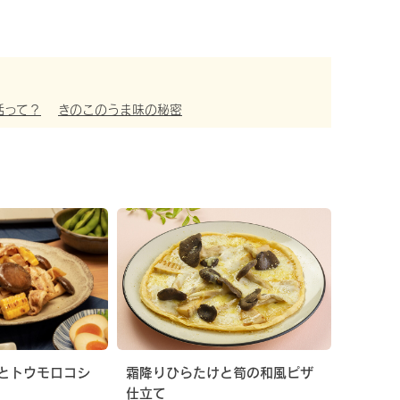
活って？
きのこのうま味の秘密
とトウモロコシ
霜降りひらたけと筍の和風ピザ
仕立て