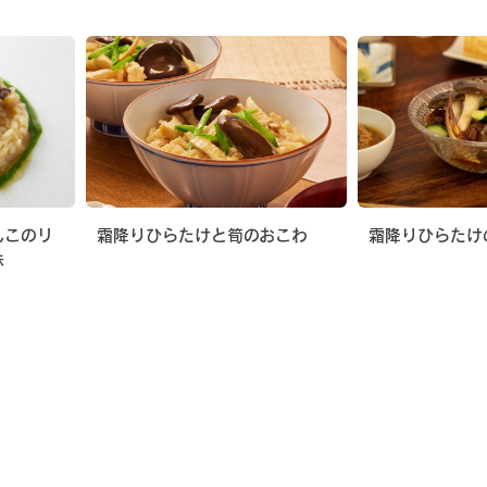
んこのリ
霜降りひらたけと筍のおこわ
霜降りひらたけ
味