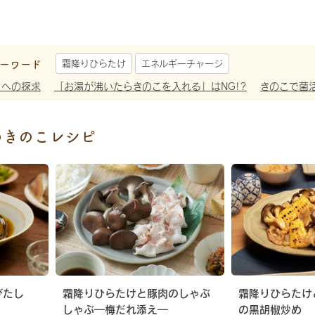
ーワード
霜降りひらたけ
エネルギーチャージ
さへの探求
「お湯が沸いたらきのこを入れる」はNG!?
きのこで菌
めきのこレシピ
びたし
霜降りひらたけと豚肉のしゃぶ
霜降りひらたけ
しゃぶ―梅だれ添え―
の黒胡椒炒め