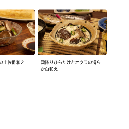
の土佐酢和え
霜降りひらたけとオクラの滑ら
か白和え