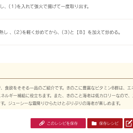
し、(１)を入れて強火で揚げて一度取り出す。
熱し 、(２)を軽く炒めてから、(３)と【Ｂ】を加えて炒める。
で、食欲をそそる一品のご紹介です。きのこに豊富なビタミンB群は、エ
エネルギー補給に役立ちます。また、きのこと海老は低カロリーなので、
です。ジューシーな霜降りひらたけとぷりぷりの海老が楽しめます。
このレシピを保存
保存レシピ