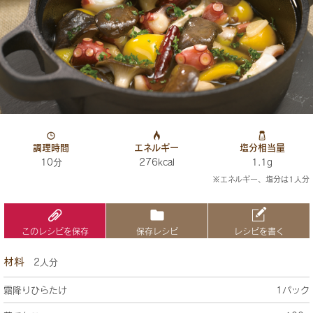
調理時間
エネルギー
塩分相当量
10分
276kcal
1.1g
※エネルギー、塩分は1人分
このレシピを保存
保存レシピ
レシピを書く
材料
2人分
霜降りひらたけ
1パック