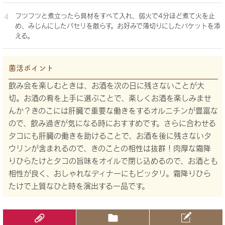
フツフツと煮立ったら具材をすべて入れ、弱火で4分ほど煮て火を止
め、みじんにしたパセリを散らす。お好みで薄切りにしたバケットを添
える。
菌活ポイント
飲み会を楽しむときは、お酒を次の日に残さないことが大
切。お酒の肴を上手に選ぶことで、楽しくお酒を楽しみませ
んか？きのこには肝臓で重要な働きをするオルニチンが豊富な
ので、飲み過ぎが気になる時におすすめです。さらに合わせる
タコにも肝臓の働きを助けることで、お酒を後に残さないタ
ウリンが含まれるので、きのことの相性は抜群！肉厚な霜降
りひらたけとタコの旨味をオイルで閉じ込めるので、お酒とも
相性が良く、おしゃれなディナーにもピッタリ。霜降りひら
たけで上質なひと時を演出する一品です。