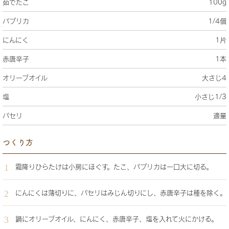
茹でたこ
100g
パプリカ
1/4個
にんにく
1片
赤唐辛子
1本
オリーブオイル
大さじ4
塩
小さじ1/3
パセリ
適量
つくり方
霜降りひらたけは小房にほぐす。たこ、パプリカは一口大に切る。
にんにくは薄切りに、パセリはみじん切りにし、赤唐辛子は種を除く。
鍋にオリーブオイル、にんにく、赤唐辛子、塩を入れて火にかける。