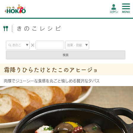
ログイン
きのこレシピ
検索
霜降りひらたけとたこのアヒージョ
肉厚でジューシーな食感を丸ごと愉しめる贅沢なタパス