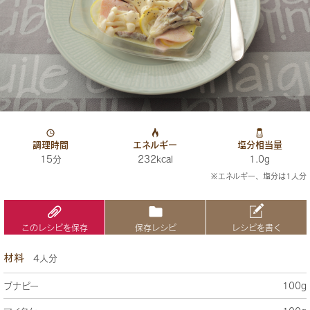
調理時間
エネルギー
塩分相当量
15分
232kcal
1.0g
※エネルギー、塩分は1人分
このレシピを保存
保存レシピ
レシピを書く
材料
4人分
ブナピー
100g