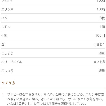
マイタケ
100g
エリンギ
100g
ハム
8枚
レモン
1個
牛乳
100ml
塩
小さじ1
こしょう
適量
オリーブオイル
大さじ6
こしょう
適量
つくり方
ブナピーは石づきを切り、マイタケと共に小房に分ける。エリンギは食
べやすい大きさに切る。きのこは下茹でし、ザルに取って水気を切る。
ハムは4等分にし、レモンは1/2個分を薄切りにしておく。