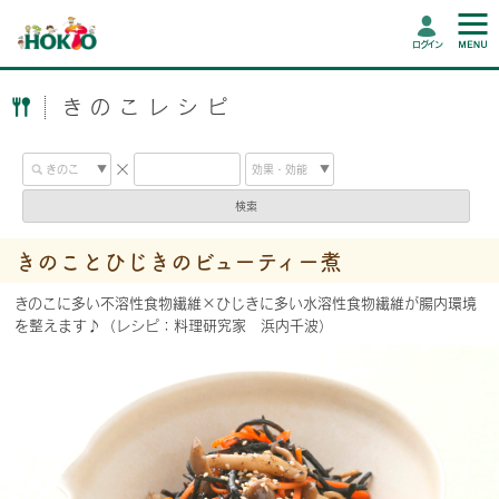
ログイン
きのこレシピ
検索
きのことひじきのビューティー煮
きのこに多い不溶性食物繊維×ひじきに多い水溶性食物繊維が腸内環境
を整えます♪（レシピ：料理研究家 浜内千波）