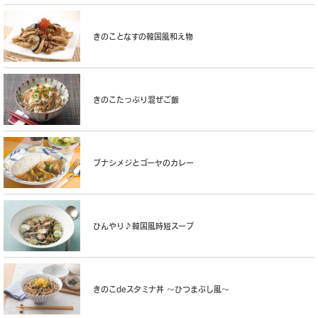
きのことなすの韓国風和え物
きのこたっぷり混ぜご飯
ブナシメジとゴーヤのカレー
ひんやり♪韓国風時短スープ
きのこdeスタミナ丼 〜ひつまぶし風〜