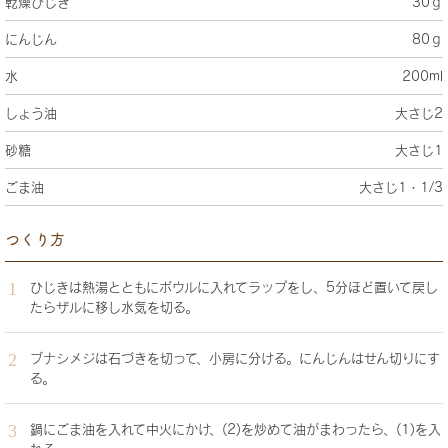
乾燥ひじき
30ｇ
にんじん
80ｇ
水
200ml
しょう油
大さじ2
砂糖
大さじ1
ごま油
大さじ1・1/3
つくり方
ひじきは熱湯とともにボウルに入れてラップをし、5分ほど置いて戻し
たらザルに移し水気を切る。
ブナシメジは石づきを切って、小房に分ける。にんじんはせん切りにす
る。
鍋にごま油を入れて中火にかけ、(2)を炒めて油がまわったら、(1)を入