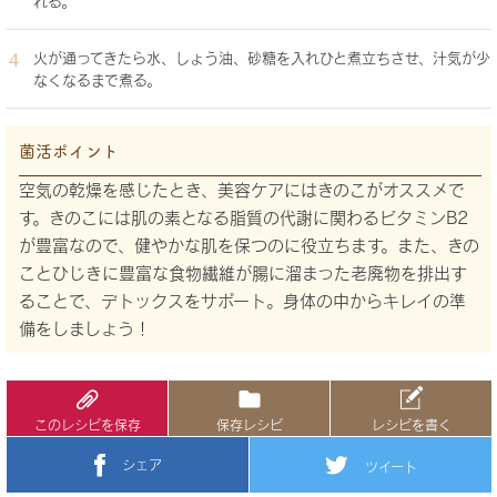
れる。
火が通ってきたら水、しょう油、砂糖を入れひと煮立ちさせ、汁気が少
なくなるまで煮る。
菌活ポイント
空気の乾燥を感じたとき、美容ケアにはきのこがオススメで
す。きのこには肌の素となる脂質の代謝に関わるビタミンB2
が豊富なので、健やかな肌を保つのに役立ちます。また、きの
ことひじきに豊富な食物繊維が腸に溜まった老廃物を排出す
ることで、デトックスをサポート。身体の中からキレイの準
備をしましょう！
このレシピを保存
保存レシピ
レシピを書く
シェア
ツイート