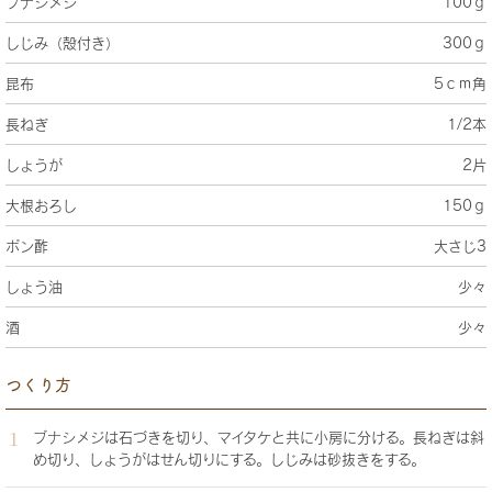
ブナシメジ
100ｇ
しじみ（殻付き）
300ｇ
昆布
5ｃｍ角
長ねぎ
1/2本
しょうが
2片
大根おろし
150ｇ
ポン酢
大さじ3
しょう油
少々
酒
少々
つくり方
ブナシメジは石づきを切り、マイタケと共に小房に分ける。長ねぎは斜
め切り、しょうがはせん切りにする。しじみは砂抜きをする。