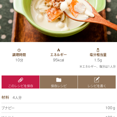
調理時間
エネルギー
塩分相当量
10分
95kcal
1.5g
※エネルギー、塩分は1人分
このレシピを保存
保存レシピ
レシピを書く
材料
4人分
ブナピー
100ｇ