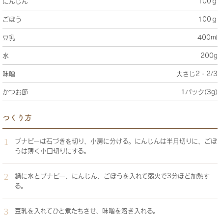
にんじん
100ｇ
ごぼう
100ｇ
豆乳
400ml
水
200g
味噌
大さじ2・2/3
かつお節
1パック(3g)
つくり方
ブナピーは石づきを切り、小房に分ける。にんじんは半月切りに、ごぼ
うは薄く小口切りにする。
鍋に水とブナピー、にんじん、ごぼうを入れて弱火で3分ほど加熱す
る。
豆乳を入れてひと煮たちさせ、味噌を溶き入れる。