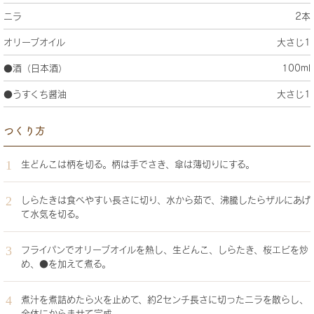
ニラ
2本
オリーブオイル
大さじ1
●酒（日本酒）
100ml
●うすくち醤油
大さじ1
つくり方
生どんこは柄を切る。柄は手でさき、傘は薄切りにする。
しらたきは食べやすい長さに切り、水から茹で、沸騰したらザルにあげ
て水気を切る。
フライパンでオリーブオイルを熱し、生どんこ、しらたき、桜エビを炒
め、●を加えて煮る。
煮汁を煮詰めたら火を止めて、約2センチ長さに切ったニラを散らし、
全体にからませて完成。