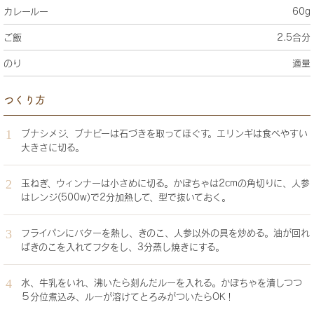
カレールー
60g
ご飯
2.5合分
のり
適量
つくり方
ブナシメジ、ブナピーは石づきを取ってほぐす。エリンギは食べやすい
大きさに切る。
玉ねぎ、ウィンナーは小さめに切る。かぼちゃは2cmの角切りに、人参
はレンジ(500w)で2分加熱して、型で抜いておく。
フライパンにバターを熱し、きのこ、人参以外の具を炒める。油が回れ
ばきのこを入れてフタをし、3分蒸し焼きにする。
水、牛乳をいれ、沸いたら刻んだルーを入れる。かぼちゃを潰しつつ
５分位煮込み、ルーが溶けてとろみがついたらOK！