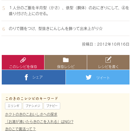
１人分のご飯を半月型（かさ）、俵型（胴体）のおにぎりにして、④を
盛り付けた上にのせる。
のりで顔をつけ、型抜きにんじんを飾って出来上がり☆
投稿日：2012年10月16日
このレシピを保存
保存レシピ
レシピを書く
シェア
ツイート
このきのこレシピのキーワード
エリンギ
ブナシメジ
ブナピー
ホクトのきのこおいしさへの探求
「お湯が沸いたらきのこを入れる」はNG!?
きのこで菌活って？