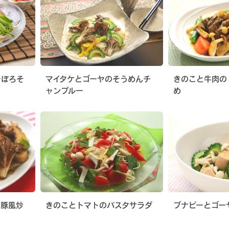
そぼろそ
マイタケとゴーヤのそうめんチ
きのこと牛肉の
ャンプルー
め
酢豚風炒
きのことトマトのパスタサラダ
ブナピーとゴー