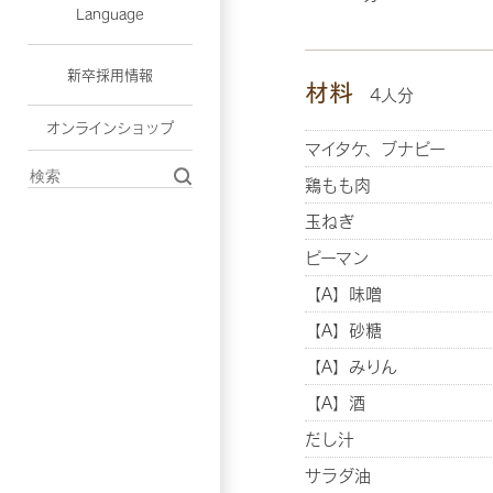
Language
新卒採用情報
材料
4人分
オンラインショップ
マイタケ、ブナピー
鶏もも肉
玉ねぎ
ピーマン
【A】味噌
【A】砂糖
【A】みりん
【A】酒
だし汁
サラダ油