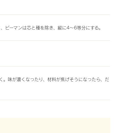
、ピーマンは芯と種を除き、縦に4〜6等分にする。
だく。味が濃くなったり、材料が焦げそうになったら、だ