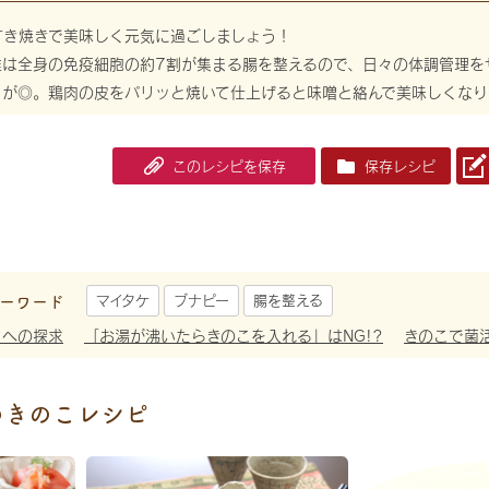
すき焼きで美味しく元気に過ごしましょう！
維は全身の免疫細胞の約7割が集まる腸を整えるので、日々の体調管理を
とが◎。鶏肉の皮をパリッと焼いて仕上げると味噌と絡んで美味しくなり
このレシピを保存
保存レシピ
ーワード
マイタケ
ブナピー
腸を整える
さへの探求
「お湯が沸いたらきのこを入れる」はNG!?
きのこで菌
めきのこレシピ