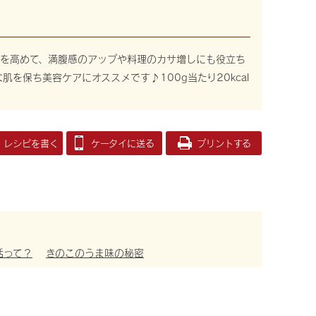
を高めて、満腹感のアップや料理のカサ増しにも役立ち
を保ち美容ケアにオススメです♪100g当たり20kcal
レシピを書く
ケータイに送る
プリントする
活って？
きのこのうま味の秘密