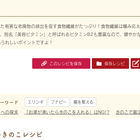
った有害な老廃物の排出を促す食物繊維がたっぷり！食物繊維は噛み応え
、別名「美容ビタミン」と呼ばれるビタミンB2も豊富なので、健やかな肌
もうれしいポイントですよ！
このレシピを保存
保存レシピ
ーワード
エリンギ
ブナピー
腸を整える
さへの探求
「お湯が沸いたらきのこを入れる」はNG!?
きのこで菌
めきのこレシピ