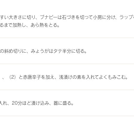
すい大きさに切り、ブナピーは石づきを切って小房に分け、ラップを
るまで加熱し、あら熱をとる。
幅の斜め切りに、みょうがはタテ半分に切る。
）、（2）と赤唐辛子を加え、浅漬けの素を入れてよくもみこむ。
入れ、20分ほど漬け込み、器に盛る。