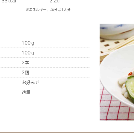
33kcal
2.2g
※エネルギー、塩分は1人分
100ｇ
100ｇ
2本
2個
お好みで
適量