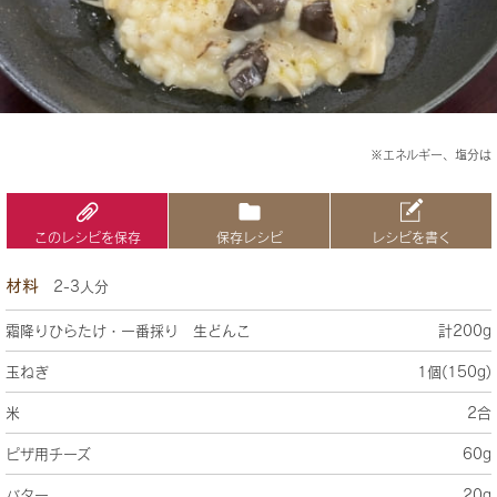
※エネルギー、塩分は
このレシピを保存
保存レシピ
レシピを書く
材料
2-3人分
霜降りひらたけ・一番採り 生どんこ
計200g
玉ねぎ
1個(150g)
米
2合
ピザ用チーズ
60g
バター
20g