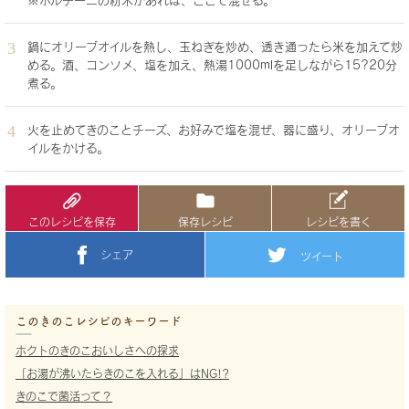
※ポルチーニの粉末があれば、ここで混ぜる。
鍋にオリーブオイルを熱し、玉ねぎを炒め、透き通ったら米を加えて炒
める。酒、コンソメ、塩を加え、熱湯1000mlを足しながら15?20分
煮る。
火を止めてきのことチーズ、お好みで塩を混ぜ、器に盛り、オリーブオ
イルをかける。
このレシピを保存
保存レシピ
レシピを書く
シェア
ツイート
このきのこレシピのキーワード
ホクトのきのこおいしさへの探求
「お湯が沸いたらきのこを入れる」はNG!?
きのこで菌活って？