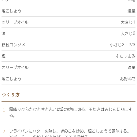
塩こしょう
適量
オリーブオイル
大さじ1
酒
大さじ2
顆粒コンソメ
小さじ2・2/3
塩
ふたつまみ
オリーブオイル
適量
塩こしょう
お好みで
つくり方
霜降りひらたけと生どんこは2cm角に切る。玉ねぎはみじん切りにす
る。
フライパンにバターを熱し、きのこを炒め、塩こしょうで調味する。