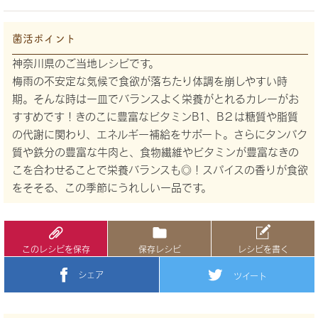
菌活ポイント
神奈川県のご当地レシピです。
梅雨の不安定な気候で食欲が落ちたり体調を崩しやすい時
期。そんな時は一皿でバランスよく栄養がとれるカレーがお
すすめです！きのこに豊富なビタミンB1、B２は糖質や脂質
の代謝に関わり、エネルギー補給をサポート。さらにタンパク
質や鉄分の豊富な牛肉と、食物繊維やビタミンが豊富なきの
こを合わせることで栄養バランスも◎！スパイスの香りが食欲
をそそる、この季節にうれしい一品です。
このレシピを保存
保存レシピ
レシピを書く
シェア
ツイート