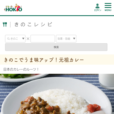
ログイン
きのこレシピ
検索
きのこでうま味アップ！元祖カレー
日本のカレーのルーツ！