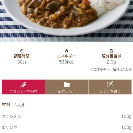
調理時間
エネルギー
塩分相当量
30分
560kcal
2.0g
※エネルギー、塩分は1人分
このレシピを保存
保存レシピ
レシピを書く
材料
4人分
ブナシメジ
100g
エリンギ
100g