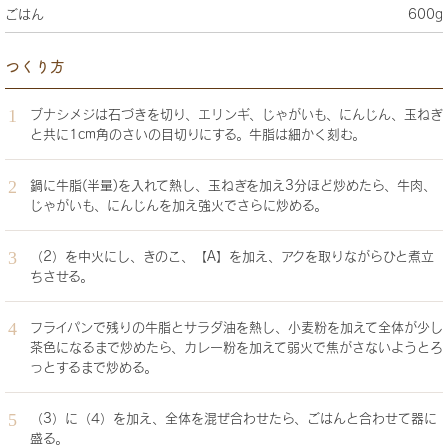
ごはん
600g
つくり方
ブナシメジは石づきを切り、エリンギ、じゃがいも、にんじん、玉ねぎ
と共に1cm角のさいの目切りにする。牛脂は細かく刻む。
鍋に牛脂(半量)を入れて熱し、玉ねぎを加え3分ほど炒めたら、牛肉、
じゃがいも、にんじんを加え強火でさらに炒める。
（2）を中火にし、きのこ、【A】を加え、アクを取りながらひと煮立
ちさせる。
フライパンで残りの牛脂とサラダ油を熱し、小麦粉を加えて全体が少し
茶色になるまで炒めたら、カレー粉を加えて弱火で焦がさないようとろ
っとするまで炒める。
（3）に（4）を加え、全体を混ぜ合わせたら、ごはんと合わせて器に
盛る。