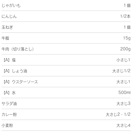
じゃがいも
１個
にんじん
1/2本
玉ねぎ
１個
牛脂
15g
牛肉（切り落とし）
200g
【A】塩
小さじ1
【A】しょう油
大さじ1/2
【A】ウスターソース
大さじ1
【A】水
500ml
サラダ油
大さじ3
カレー粉
大さじ2・1/2
小麦粉
大さじ4