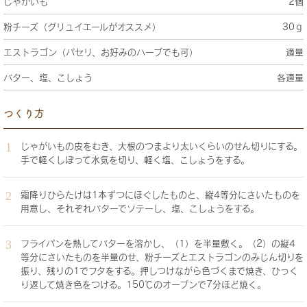
じゃがいも
2個
粉チーズ（グリュイエールがオススメ）
30ｇ
エストラゴン（パセリ、お好みのハーブでも可）
適量
バター、塩、こしょう
各適量
つくり方
じゃがいもの皮をむき、大根のつまより太いくらいのせん切りにする。
手で軽くしぼって水気を切り、軽く塩、こしょうをする。
霜降りひらたけは1本ずつにほぐしたものと、縦4等分にさいたものを
用意し、それぞれバターでソテーし、塩、こしょうをする。
フライパンを熱してバターを溶かし、（1）を半量敷く。（2）の縦4
等分にさいたものを半量のせ、粉チーズとエストラゴンのみじん切りを
振り、残りの1でフタをする。押しつけながら色づくまで焼き、ひっく
り返して焼き色をつける。150℃のオーブンで7分ほど焼く。