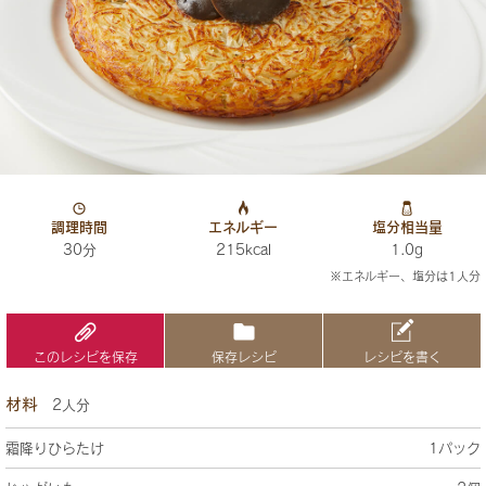
調理時間
エネルギー
塩分相当量
30分
215kcal
1.0g
※エネルギー、塩分は1人分
このレシピを保存
保存レシピ
レシピを書く
材料
2人分
霜降りひらたけ
1パック