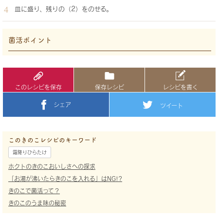
皿に盛り、残りの（2）をのせる。
菌活ポイント
このレシピを保存
保存レシピ
レシピを書く
シェア
ツイート
このきのこレシピのキーワード
霜降りひらたけ
ホクトのきのこおいしさへの探求
「お湯が沸いたらきのこを入れる」はNG!?
きのこで菌活って？
きのこのうま味の秘密