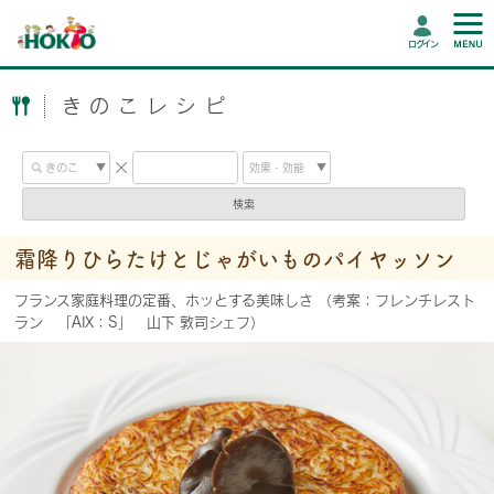
ログイン
きのこレシピ
検索
霜降りひらたけとじゃがいものパイヤッソン
フランス家庭料理の定番、ホッとする美味しさ （考案：フレンチレスト
ラン 「AIX：S」 山下 敦司シェフ）