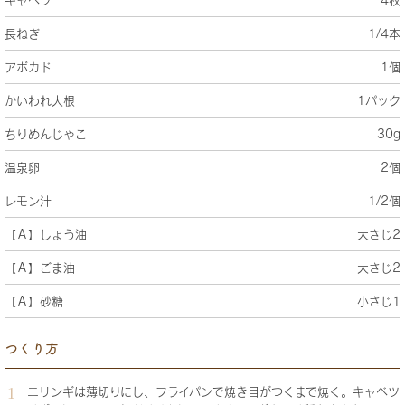
長ねぎ
1/4本
アボカド
1個
かいわれ大根
1パック
ちりめんじゃこ
30g
温泉卵
2個
レモン汁
1/2個
【Ａ】しょう油
大さじ2
【Ａ】ごま油
大さじ2
【Ａ】砂糖
小さじ1
つくり方
エリンギは薄切りにし、フライパンで焼き目がつくまで焼く。キャベツ