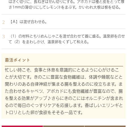
はざく切りに、長ねぎはせん切りにする。アボカドは種と皮をとって厚
さ1mmの薄切りにしてレモン汁をまぶす。かいわれ大根は根を切る。
【Ａ】は混ぜ合わせる。
（1）の材料とちりめんじゃこを混ぜ合わせて器に盛る。温泉卵をのせ
て（2）をまわしかけ、温泉卵をくずして和える。
菌活ポイント
忙しい時こそ、食事と休息を意識的にとるように心がけるこ
とが大切です。きのこに豊富な食物繊維は、体調や睡眠などと
関わりのある自律神経が集まる腸を整えるのに役立ちます。ま
た合わせるキャベツ、アボカドにも食物繊維が豊富なので、腸
を整える効果がアップ♪さらにきのこにはオルニチンが含まれ
るので毎日のぐっすりケアを応援します。香ばしいエリンギと
トロリとした卵が食欲をそそる一品です。