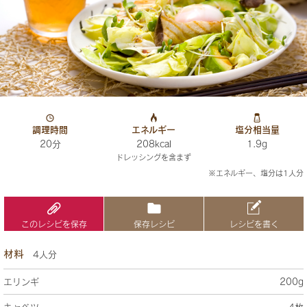
調理時間
エネルギー
塩分相当量
20分
208kcal
1.9g
ドレッシングを含まず
※エネルギー、塩分は1人分
このレシピを保存
保存レシピ
レシピを書く
材料
4人分
エリンギ
200g
キャベツ
4枚