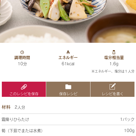
調理時間
エネルギー
塩分相当量
10分
61kcal
1.6g
※エネルギー、塩分は１人分
このレシピを保存
保存レシピ
レシピを書く
材料
2人分
霜降りひらたけ
1パック
筍（下茹でまたは水煮）
100g