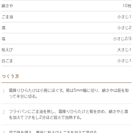
絹さや
10枚
ごま油
小さじ1
酒
小さじ2
塩
小さじ2/3
桜えび
大さじ1
白ごま
小さじ1
つくり方
霜降りひらたけは小房にほぐす。筍は5mm幅に切り、絹さやは筋を取
って半分に切る。
フライパンにごま油を熱し、霜降りひらたけと筍を炒め、絹さやと酒
を加えてフタをし2分ほど弱火で加熱する。
塩で味を調え、最後に桜えびとごまを加えて混ぜる。